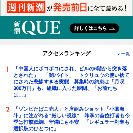
アクセスランキング
一覧
「中国人にボコボコにされ、ビルの6階から突き落
とされた」 「闇バイト」 トクリュウの使い捨て
にされた悲惨すぎる実態 募集時の約束は「月収
300万円」も、組織に入った瞬間、「お前たち
は…」
「ゾンビたばこ売人」と肩組みショット「小園海
斗」に注がれる“厳しい視線” 昨季の首位打者も今
季は打撃低調、守備にも不安 「レギュラー剥奪も
選択肢のひとつに」