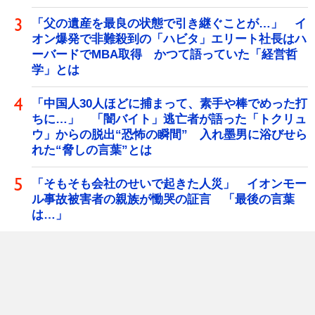
「父の遺産を最良の状態で引き継ぐことが…」 イ
オン爆発で非難殺到の「ハビタ」エリート社長はハ
ーバードでMBA取得 かつて語っていた「経営哲
学」とは
「中国人30人ほどに捕まって、素手や棒でめった打
ちに…」 「闇バイト」逃亡者が語った「トクリュ
ウ」からの脱出“恐怖の瞬間” 入れ墨男に浴びせら
れた“脅しの言葉”とは
「そもそも会社のせいで起きた人災」 イオンモー
ル事故被害者の親族が慟哭の証言 「最後の言葉
は…」