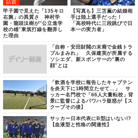
話題
甲子園で見えた「135キロ
【写真も】三笘薫の結婚相
右腕」の異質さ 神村学
手は陸上選手だった！
園・龍頭汰樹が“公立進学
「高校時代に三段跳びで日
校の雄”東筑打線を翻弄し
本一の実力者」
た理由
「自称・安田財閥の末裔で金銭トラ
ブルまみれ」 久保建英が所属する
ソシエダ、新スポンサーの“裏の
顔”とは
「飲酒を学校に報告したキャプテン
を炎天下に1時間立たせて…」 サ
ッカー名門校で「66人大量転校」背
景に監督によるパワハラ疑惑が【ス
クープその後】
サッカー日本代表にB型はいない!?
【血液型と性格の関連性】