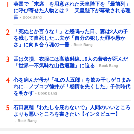
英国で「末席」を用意された天皇陛下を「最前列」
に呼び寄せた人物とは？ 天皇陛下が尊敬される理
由
Book Bang
「死ぬとか言うな！」と怒鳴った日、妻は2人の子
を残して自死した…夫が「自分の犯した罪や愚か
さ」に向き合う魂の一冊
Book Bang
舌は欠損、衣服には高放射線…9人の若者が死んだ
「世界一不気味な山岳遭難」に迫る
Book Bang
心を病んだ母が「4Lの大五郎」を飲み干しゲロまみ
れに…ノブコブ徳井が「感情を失くした」子供時代
を明かす
Book Bang
石田夏穂『わたしを庇わないで』人間のいいところ
よりも悪いところを書きたい【インタビュー】
Book Bang