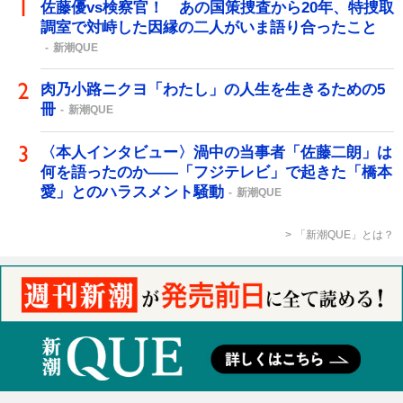
佐藤優vs検察官！ あの国策捜査から20年、特捜取
調室で対峙した因縁の二人がいま語り合ったこと
新潮QUE
肉乃小路ニクヨ「わたし」の人生を生きるための5
冊
新潮QUE
〈本人インタビュー〉渦中の当事者「佐藤二朗」は
何を語ったのか――「フジテレビ」で起きた「橋本
愛」とのハラスメント騒動
新潮QUE
「新潮QUE」とは？