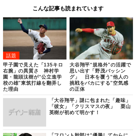
こんな記事も読まれています
話題
甲子園で見えた「135キロ
大谷翔平“規格外”の活躍で
右腕」の異質さ 神村学
思い出す「野茂バッシン
園・龍頭汰樹が“公立進学
グ」 日本を覆う“他人の
校の雄”東筑打線を翻弄し
挑戦をバカにする”空気感
た理由
の正体
「大谷翔平」謎に包まれた「趣味」
「彼女」「クリスマスの夜」 栗山
英樹が初めて明かす！
「フロント幹部は“優勝してからに