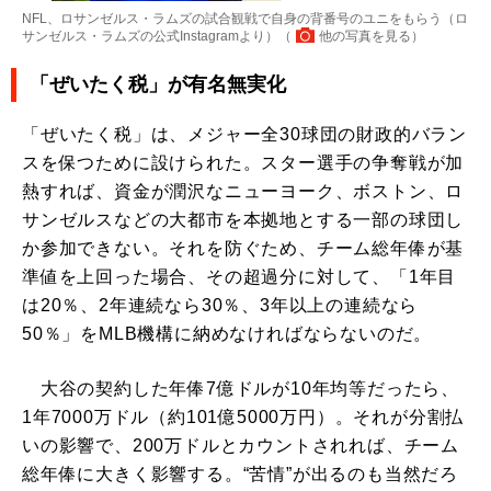
NFL、ロサンゼルス・ラムズの試合観戦で自身の背番号のユニをもらう（ロ
サンゼルス・ラムズの公式Instagramより）（
他の写真を見る
）
「ぜいたく税」が有名無実化
「ぜいたく税」は、メジャー全30球団の財政的バラン
スを保つために設けられた。スター選手の争奪戦が加
熱すれば、資金が潤沢なニューヨーク、ボストン、ロ
サンゼルスなどの大都市を本拠地とする一部の球団し
か参加できない。それを防ぐため、チーム総年俸が基
準値を上回った場合、その超過分に対して、「1年目
は20％、2年連続なら30％、3年以上の連続なら
50％」をMLB機構に納めなければならないのだ。
大谷の契約した年俸7億ドルが10年均等だったら、
1年7000万ドル（約101億5000万円）。それが分割払
いの影響で、200万ドルとカウントされれば、チーム
総年俸に大きく影響する。“苦情”が出るのも当然だろ