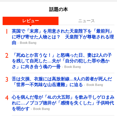
話題の本
レビュー
ニュース
英国で「末席」を用意された天皇陛下を「最前列」
に呼び寄せた人物とは？ 天皇陛下が尊敬される理
由
Book Bang
「死ぬとか言うな！」と怒鳴った日、妻は2人の子
を残して自死した…夫が「自分の犯した罪や愚か
さ」に向き合う魂の一冊
Book Bang
舌は欠損、衣服には高放射線…9人の若者が死んだ
「世界一不気味な山岳遭難」に迫る
Book Bang
心を病んだ母が「4Lの大五郎」を飲み干しゲロまみ
れに…ノブコブ徳井が「感情を失くした」子供時代
を明かす
Book Bang