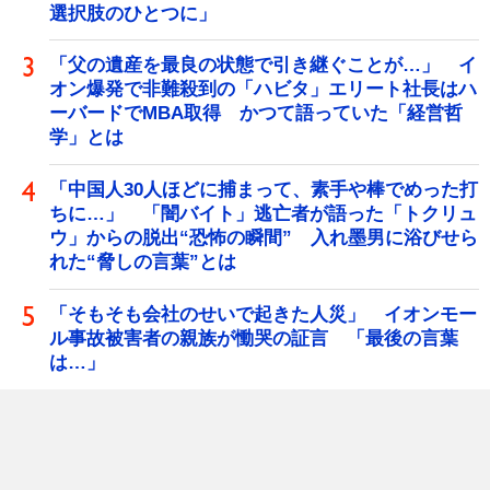
選択肢のひとつに」
「父の遺産を最良の状態で引き継ぐことが…」 イ
オン爆発で非難殺到の「ハビタ」エリート社長はハ
ーバードでMBA取得 かつて語っていた「経営哲
学」とは
「中国人30人ほどに捕まって、素手や棒でめった打
ちに…」 「闇バイト」逃亡者が語った「トクリュ
ウ」からの脱出“恐怖の瞬間” 入れ墨男に浴びせら
れた“脅しの言葉”とは
「そもそも会社のせいで起きた人災」 イオンモー
ル事故被害者の親族が慟哭の証言 「最後の言葉
は…」