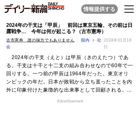
情報提供する
2024年の干支は「甲辰」 前回は東京五輪、その前は日
露戦争… 今年は何が起こる？（古市憲寿）
古市憲寿 誰の味方でもありません
国内
社
2024年01月18
会
日
2024年の干支（えと）は甲辰（きのえたつ）であ
る。干支は十干と十二支の組み合わせなので60年で一
回りする。一つ前の甲辰は1964年だった。東京オリ
ンピックの年だ。日本が敗戦から立ち直ったことを内
外に印象付けた象徴的な出来事として回顧される。...
Advertisement