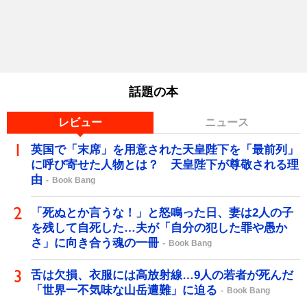
話題の本
レビュー
ニュース
英国で「末席」を用意された天皇陛下を「最前列」
に呼び寄せた人物とは？ 天皇陛下が尊敬される理
由
Book Bang
「死ぬとか言うな！」と怒鳴った日、妻は2人の子
を残して自死した…夫が「自分の犯した罪や愚か
さ」に向き合う魂の一冊
Book Bang
舌は欠損、衣服には高放射線…9人の若者が死んだ
「世界一不気味な山岳遭難」に迫る
Book Bang