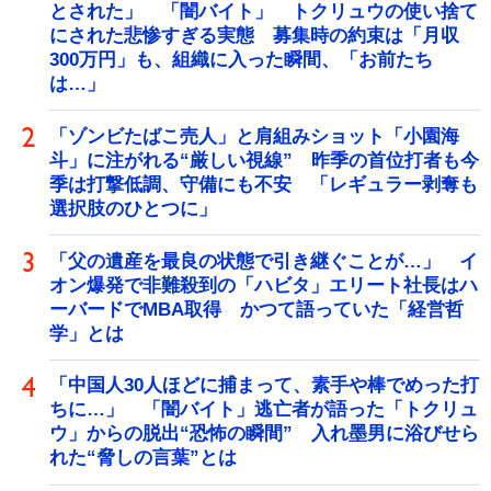
とされた」 「闇バイト」 トクリュウの使い捨て
にされた悲惨すぎる実態 募集時の約束は「月収
300万円」も、組織に入った瞬間、「お前たち
は…」
「ゾンビたばこ売人」と肩組みショット「小園海
斗」に注がれる“厳しい視線” 昨季の首位打者も今
季は打撃低調、守備にも不安 「レギュラー剥奪も
選択肢のひとつに」
「父の遺産を最良の状態で引き継ぐことが…」 イ
オン爆発で非難殺到の「ハビタ」エリート社長はハ
ーバードでMBA取得 かつて語っていた「経営哲
学」とは
「中国人30人ほどに捕まって、素手や棒でめった打
ちに…」 「闇バイト」逃亡者が語った「トクリュ
ウ」からの脱出“恐怖の瞬間” 入れ墨男に浴びせら
れた“脅しの言葉”とは