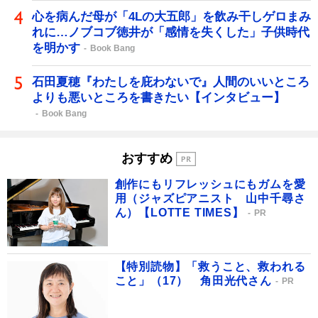
心を病んだ母が「4Lの大五郎」を飲み干しゲロまみ
れに…ノブコブ徳井が「感情を失くした」子供時代
を明かす
Book Bang
石田夏穂『わたしを庇わないで』人間のいいところ
よりも悪いところを書きたい【インタビュー】
Book Bang
おすすめ
創作にもリフレッシュにもガムを愛
用（ジャズピアニスト 山中千尋さ
ん）【LOTTE TIMES】
PR
【特別読物】「救うこと、救われる
こと」（17） 角田光代さん
PR