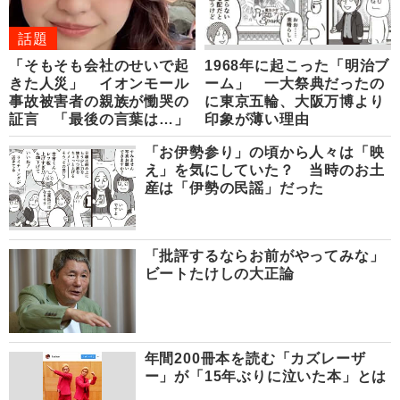
話題
「そもそも会社のせいで起
1968年に起こった「明治ブ
きた人災」 イオンモール
ーム」 一大祭典だったの
事故被害者の親族が慟哭の
に東京五輪、大阪万博より
証言 「最後の言葉は…」
印象が薄い理由
「お伊勢参り」の頃から人々は「映
え」を気にしていた？ 当時のお土
産は「伊勢の民謡」だった
「批評するならお前がやってみな」
ビートたけしの大正論
年間200冊本を読む「カズレーザ
ー」が「15年ぶりに泣いた本」とは