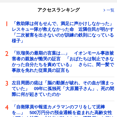
アクセスランキング
一覧
「救助隊は何もせんで、満足に声かけしなかった」
レスキュー隊が救えなかった命 近隣住民が明かす
「二次被害を出さないのが訓練の鉄則になっている
様子」
「玖瑠美の最期の言葉は…」 イオンモール事故被
害者の親族が慟哭の証言 「おばたちは制止できな
かった自分たちを責めている」 さらに、間一髪で
事故を免れた従業員の証言も
左目周囲の痣は「脳の動脈が破れ、その血が溜まっ
ていた」 09年に孤独死「大原麗子さん」、死の間
際に何が起きていたのか
「自衛隊員や報道カメラマンのフリをして泥棒
を…」 500万円分の預金通帳を盗まれた高齢女性