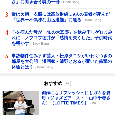
さ」に向き合う魂の一冊
Book Bang
舌は欠損、衣服には高放射線…9人の若者が死んだ
「世界一不気味な山岳遭難」に迫る
Book Bang
心を病んだ母が「4Lの大五郎」を飲み干しゲロまみ
れに…ノブコブ徳井が「感情を失くした」子供時代
を明かす
Book Bang
事故物件住みます芸人・松原タニシがいわくつきの
部屋を大公開 漫画家・清野とおるが聞いた衝撃の
体験とは？
Book Bang
おすすめ
創作にもリフレッシュにもガムを愛
用（ジャズピアニスト 山中千尋さ
ん）【LOTTE TIMES】
PR