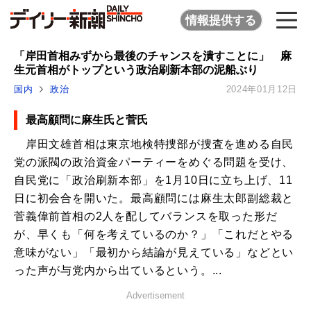
情報提供する
「岸田首相みずから最後のチャンスを潰すことに」 麻
生元首相がトップという政治刷新本部の泥船ぶり
国内
政治
2024年01月12日
最高顧問に麻生氏と菅氏
岸田文雄首相は東京地検特捜部が捜査を進める自民
党の派閥の政治資金パーティーをめぐる問題を受け、
自民党に「政治刷新本部」を1月10日に立ち上げ、11
日に初会合を開いた。最高顧問には麻生太郎副総裁と
菅義偉前首相の2人を配してバランスを取った形だ
が、早くも「何を考えているのか？」「これだとやる
意味がない」「最初から結論が見えている」などとい
った声が与党内から出ているという。...
Advertisement