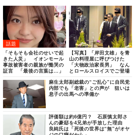
話題
「そもそも会社のせいで起
【写真】「岸田文雄」を青
きた人災」 イオンモール
山の料理屋に呼びつけた
事故被害者の親族が慟哭の
「大物政治家長男」 なん
証言 「最後の言葉は…」
とロールスロイスでご登場
麻生太郎副総裁の“ご乱心”に自民党
内部でも「老害」との声が 狙いは
息子の出馬への準備か
評価額は約6億円？ 石原慎太郎さ
んの豪邸を4兄弟が手放した理由
良純氏は「死後の世界は“無”がオヤ
ジの口癖だから」