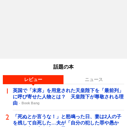
話題の本
レビュー
ニュース
英国で「末席」を用意された天皇陛下を「最前列」
に呼び寄せた人物とは？ 天皇陛下が尊敬される理
由
Book Bang
「死ぬとか言うな！」と怒鳴った日、妻は2人の子
を残して自死した…夫が「自分の犯した罪や愚か