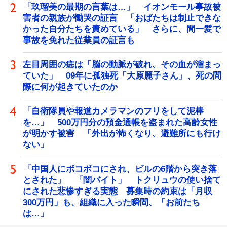
「玖瑠美の最期の言葉は…」 イオンモール事故被
害者の親族が慟哭の証言 「おばたちは制止できな
かった自分たちを責めている」 さらに、間一髪で
事故を免れた従業員の証言も
左目周囲の痣は「脳の動脈が破れ、その血が溜まっ
ていた」 09年に孤独死「大原麗子さん」、死の間
際に何が起きていたのか
「自衛隊員や報道カメラマンのフリをして泥棒
を…」 500万円分の預金通帳を盗まれた高齢女性
が明かす被害 「外出が怖くなり、避難所にも行け
ない」
「中国人にボコボコにされ、ビルの6階から突き落
とされた」 「闇バイト」 トクリュウの使い捨て
にされた悲惨すぎる実態 募集時の約束は「月収
300万円」も、組織に入った瞬間、「お前たち
は…」