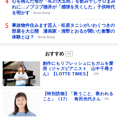
心を病んだ母が「4Lの大五郎」を飲み干しゲロまみ
れに…ノブコブ徳井が「感情を失くした」子供時代
を明かす
Book Bang
事故物件住みます芸人・松原タニシがいわくつきの
部屋を大公開 漫画家・清野とおるが聞いた衝撃の
体験とは？
Book Bang
おすすめ
創作にもリフレッシュにもガムを愛
用（ジャズピアニスト 山中千尋さ
ん）【LOTTE TIMES】
PR
【特別読物】「救うこと、救われる
こと」（17） 角田光代さん
PR