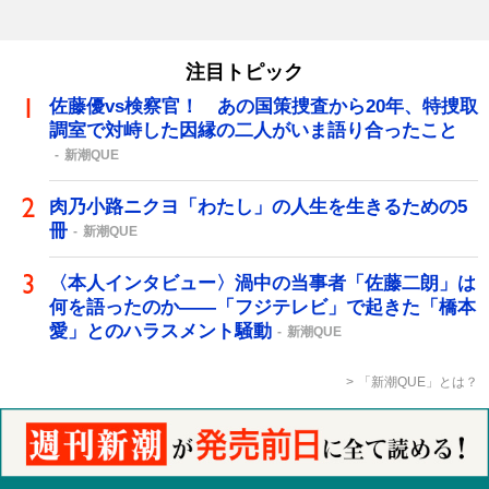
注目トピック
佐藤優vs検察官！ あの国策捜査から20年、特捜取
調室で対峙した因縁の二人がいま語り合ったこと
新潮QUE
肉乃小路ニクヨ「わたし」の人生を生きるための5
冊
新潮QUE
〈本人インタビュー〉渦中の当事者「佐藤二朗」は
何を語ったのか――「フジテレビ」で起きた「橋本
愛」とのハラスメント騒動
新潮QUE
「新潮QUE」とは？