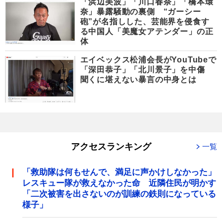
「浜辺美波」「川口春奈」「橋本環
奈」暴露騒動の裏側 “ガーシー
砲”が名指しした、芸能界を侵食す
る中国人「美魔女アテンダー」の正
体
エイベックス松浦会長がYouTubeで
「深田恭子」「北川景子」を中傷
聞くに堪えない暴言の中身とは
アクセスランキング
一覧
「救助隊は何もせんで、満足に声かけしなかった」
レスキュー隊が救えなかった命 近隣住民が明かす
「二次被害を出さないのが訓練の鉄則になっている
様子」