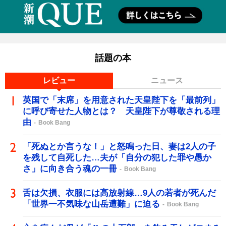
話題の本
レビュー
ニュース
英国で「末席」を用意された天皇陛下を「最前列」
に呼び寄せた人物とは？ 天皇陛下が尊敬される理
由
Book Bang
「死ぬとか言うな！」と怒鳴った日、妻は2人の子
を残して自死した…夫が「自分の犯した罪や愚か
さ」に向き合う魂の一冊
Book Bang
舌は欠損、衣服には高放射線…9人の若者が死んだ
「世界一不気味な山岳遭難」に迫る
Book Bang