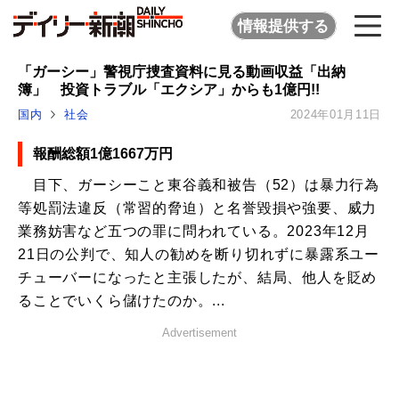
情報提供する
「ガーシー」警視庁捜査資料に見る動画収益「出納
簿」 投資トラブル「エクシア」からも1億円!!
国内
社会
2024年01月11日
報酬総額1億1667万円
目下、ガーシーこと東谷義和被告（52）は暴力行為
等処罰法違反（常習的脅迫）と名誉毀損や強要、威力
業務妨害など五つの罪に問われている。2023年12月
21日の公判で、知人の勧めを断り切れずに暴露系ユー
チューバーになったと主張したが、結局、他人を貶め
ることでいくら儲けたのか。...
Advertisement