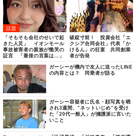
話題
「そもそも会社のせいで起
破綻寸前！ 投資会社「エ
きた人災」 イオンモール
クシア合同会社」代表「か
事故被害者の親族が慟哭の
けるん」の狂宴 共同創業
証言 「最後の言葉は…」
者が告発
ガーシーが機内で友人に送ったLINE
の内容とは？ 同乗者が語る
ガーシー容疑者に氏名・顔写真を晒
され3週間、“ネットいじめ”を受け
た「20代一般人」が擁護派に言いた
いこと