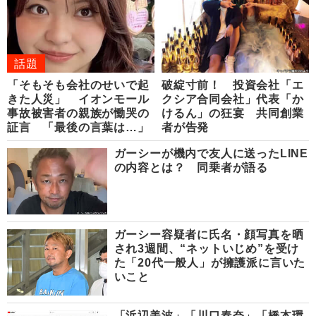
話題
「そもそも会社のせいで起
破綻寸前！ 投資会社「エ
きた人災」 イオンモール
クシア合同会社」代表「か
事故被害者の親族が慟哭の
けるん」の狂宴 共同創業
証言 「最後の言葉は…」
者が告発
ガーシーが機内で友人に送ったLINE
の内容とは？ 同乗者が語る
ガーシー容疑者に氏名・顔写真を晒
され3週間、“ネットいじめ”を受け
た「20代一般人」が擁護派に言いた
いこと
「浜辺美波」「川口春奈」「橋本環