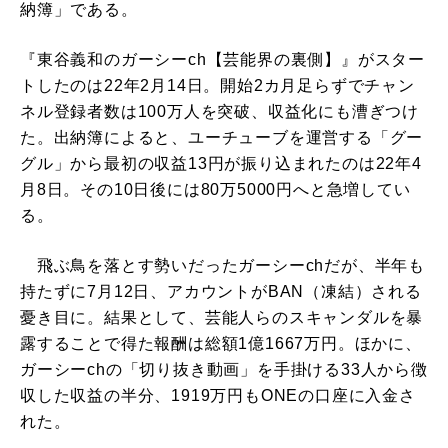
納簿」である。
『東谷義和のガーシーch【芸能界の裏側】』がスター
トしたのは22年2月14日。開始2カ月足らずでチャン
ネル登録者数は100万人を突破、収益化にも漕ぎつけ
た。出納簿によると、ユーチューブを運営する「グー
グル」から最初の収益13円が振り込まれたのは22年4
月8日。その10日後には80万5000円へと急増してい
る。
飛ぶ鳥を落とす勢いだったガーシーchだが、半年も
持たずに7月12日、アカウントがBAN（凍結）される
憂き目に。結果として、芸能人らのスキャンダルを暴
露することで得た報酬は総額1億1667万円。ほかに、
ガーシーchの「切り抜き動画」を手掛ける33人から徴
収した収益の半分、1919万円もONEの口座に入金さ
れた。