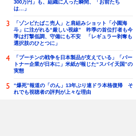
300万円」も、組織に入った瞬間、「お前たち
は…」
「ゾンビたばこ売人」と肩組みショット「小園海
斗」に注がれる“厳しい視線” 昨季の首位打者も今
季は打撃低調、守備にも不安 「レギュラー剥奪も
選択肢のひとつに」
「プーチンの戦争を日本製品が支えている」「パー
トナー企業が日本に」米紙が報じた“スパイ天国”の
実態
“爆死”報道の「のん」13年ぶり連ドラ本格復帰 そ
れでも視聴者の評判が上々な理由