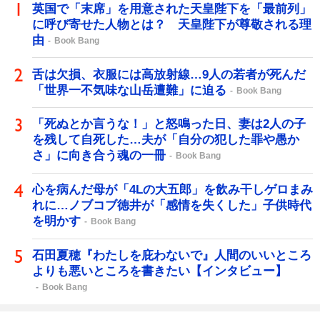
英国で「末席」を用意された天皇陛下を「最前列」
に呼び寄せた人物とは？ 天皇陛下が尊敬される理
由
Book Bang
舌は欠損、衣服には高放射線…9人の若者が死んだ
「世界一不気味な山岳遭難」に迫る
Book Bang
「死ぬとか言うな！」と怒鳴った日、妻は2人の子
を残して自死した…夫が「自分の犯した罪や愚か
さ」に向き合う魂の一冊
Book Bang
心を病んだ母が「4Lの大五郎」を飲み干しゲロまみ
れに…ノブコブ徳井が「感情を失くした」子供時代
を明かす
Book Bang
石田夏穂『わたしを庇わないで』人間のいいところ
よりも悪いところを書きたい【インタビュー】
Book Bang