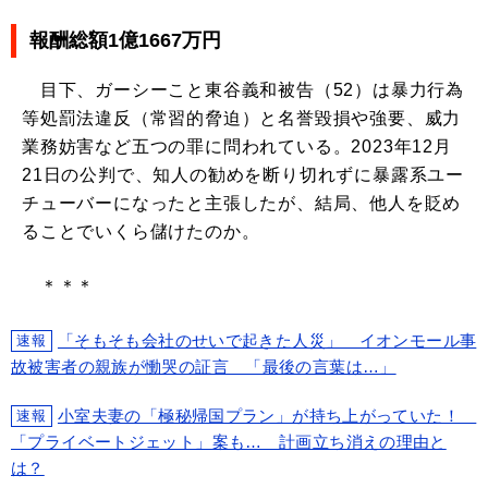
報酬総額1億1667万円
目下、ガーシーこと東谷義和被告（52）は暴力行為
等処罰法違反（常習的脅迫）と名誉毀損や強要、威力
業務妨害など五つの罪に問われている。2023年12月
21日の公判で、知人の勧めを断り切れずに暴露系ユー
チューバーになったと主張したが、結局、他人を貶め
ることでいくら儲けたのか。
＊＊＊
「そもそも会社のせいで起きた人災」 イオンモール事
速報
故被害者の親族が慟哭の証言 「最後の言葉は…」
小室夫妻の「極秘帰国プラン」が持ち上がっていた！
速報
「プライベートジェット」案も… 計画立ち消えの理由と
は？