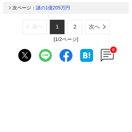
次ページ：
謎の1億205万円
前へ
1
2
次へ
[1/2ページ]
0