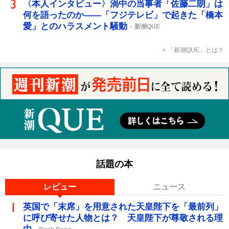
〈本人インタビュー〉渦中の当事者「佐藤二朗」は
何を語ったのか――「フジテレビ」で起きた「橋本
愛」とのハラスメント騒動
新潮QUE
「新潮QUE」とは？
話題の本
レビュー
ニュース
英国で「末席」を用意された天皇陛下を「最前列」
に呼び寄せた人物とは？ 天皇陛下が尊敬される理