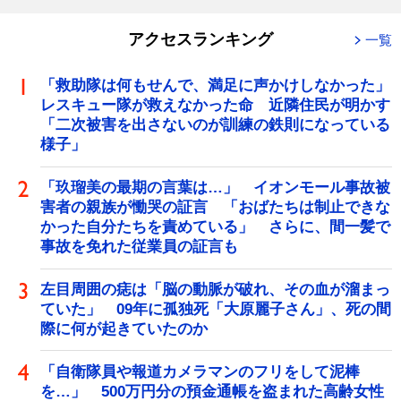
アクセスランキング
一覧
「救助隊は何もせんで、満足に声かけしなかった」
レスキュー隊が救えなかった命 近隣住民が明かす
「二次被害を出さないのが訓練の鉄則になっている
様子」
「玖瑠美の最期の言葉は…」 イオンモール事故被
害者の親族が慟哭の証言 「おばたちは制止できな
かった自分たちを責めている」 さらに、間一髪で
事故を免れた従業員の証言も
左目周囲の痣は「脳の動脈が破れ、その血が溜まっ
ていた」 09年に孤独死「大原麗子さん」、死の間
際に何が起きていたのか
「自衛隊員や報道カメラマンのフリをして泥棒
を…」 500万円分の預金通帳を盗まれた高齢女性