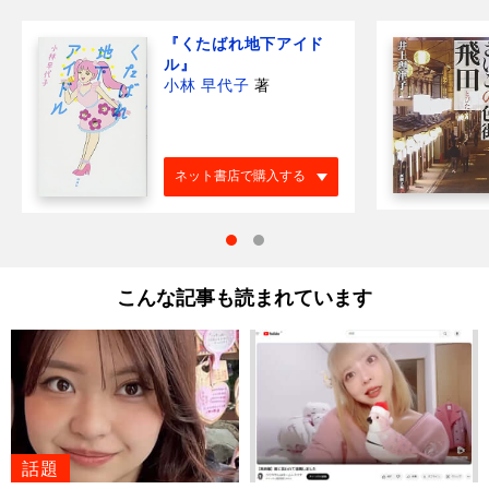
『くたばれ地下アイド
ル』
小林 早代子
著
ネット書店で購入する
こんな記事も読まれています
話題