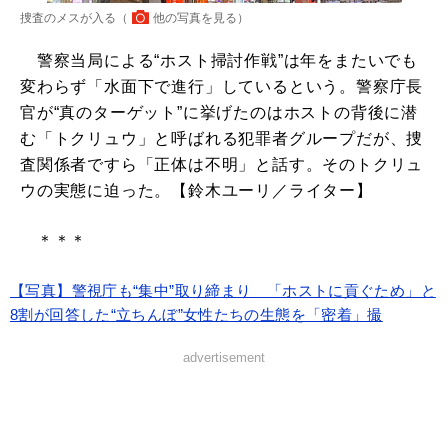
捜査のメスが入る（
他の写真を見る
）
警察当局による“ホスト掃討作戦”は年をまたいでも
変わらず「水面下で進行」しているという。警察庁長
官が“真のターゲット”に挙げたのはホストの背後に潜
む「トクリュウ」と呼ばれる犯罪者グループだが、捜
査関係者ですら「正体は不明」と話す。そのトクリュ
ウの実態に迫った。【鈴木ユーリ／ライター】
＊＊＊
【写真】警視庁も“集中”取り締まり 「ホストに貢ぐため」と
8割が回答した“立ちんぼ”女性たちの生態を「密着」撮
advertisement