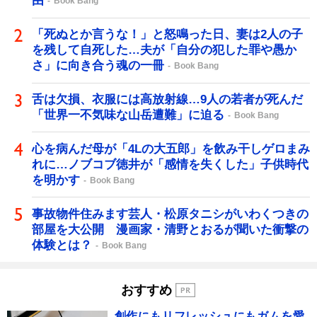
由
Book Bang
「死ぬとか言うな！」と怒鳴った日、妻は2人の子
を残して自死した…夫が「自分の犯した罪や愚か
さ」に向き合う魂の一冊
Book Bang
舌は欠損、衣服には高放射線…9人の若者が死んだ
「世界一不気味な山岳遭難」に迫る
Book Bang
心を病んだ母が「4Lの大五郎」を飲み干しゲロまみ
れに…ノブコブ徳井が「感情を失くした」子供時代
を明かす
Book Bang
事故物件住みます芸人・松原タニシがいわくつきの
部屋を大公開 漫画家・清野とおるが聞いた衝撃の
体験とは？
Book Bang
おすすめ
創作にもリフレッシュにもガムを愛