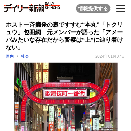
情報提供する
ホスト一斉摘発の裏ですすむ“本丸”「トクリ
ュウ」包囲網 元メンバーが語った「アメー
バみたいな存在だから警察は“上”に辿り着け
ない」
国内
社会
2024年01月07日