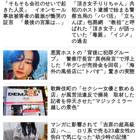
「そもそも会社のせいで起
「頂き女子りりちゃん」共
きた人災」 イオンモール
犯のホスト逮捕で始まる警
事故被害者の親族が慟哭の
察当局の「パパ活」「立ち
証言 「最後の言葉は…」
んぼ」包囲網 “教祖”と呼
ばれた「頂き女子」が語っ
ていた「毒親」「イジメ」
の過去
悪質ホストの「背後に犯罪グルー
プ」 警察庁長官“異例発言”で浮上
した「半グレが売掛金を回収」「海
外の風俗店に“トバす”」驚きの実態
歌舞伎町の「セクシー女優と飲める
店」が風営法違反で摘発 取材した
記者を仰天させた“マジックミラー
越しの景色”
マンガに影響されて「吉原の超高級
店」へ… ロリ系で売る23歳女性の
告白で気になった“幼少時の記憶”