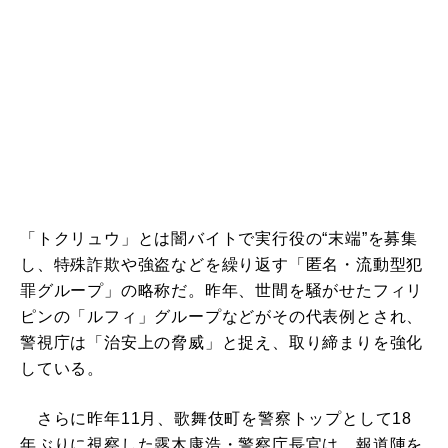
「トクリュウ」とは闇バイトで実行役の“末端”を募集
し、特殊詐欺や強盗などを繰り返す「匿名・流動型犯
罪グループ」の略称だ。昨年、世間を騒がせたフィリ
ピンの「ルフィ」グループなどがその代表例とされ、
警視庁は「治安上の脅威」と捉え、取り締まりを強化
している。
さらに昨年11月、歌舞伎町を警察トップとして18
年ぶりに視察した露木康浩・警察庁長官は、報道陣を