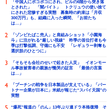
「中国人にボコボコにされ、ビルの6階から突き落
とされた」 「闇バイト」 トクリュウの使い捨て
にされた悲惨すぎる実態 募集時の約束は「月収
300万円」も、組織に入った瞬間、「お前たち
は…」
「ゾンビたばこ売人」と肩組みショット「小園海
斗」に注がれる“厳しい視線” 昨季の首位打者も今
季は打撃低調、守備にも不安 「レギュラー剥奪も
選択肢のひとつに」
「そもそも会社のせいで起きた人災」 イオンモー
ル事故被害者の親族が慟哭の証言 「最後の言葉
は…」
「プーチンの戦争を日本製品が支えている」「パー
トナー企業が日本に」米紙が報じた“スパイ天国”の
実態
“爆死”報道の「のん」13年ぶり連ドラ本格復帰 そ