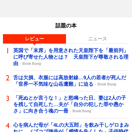
話題の本
レビュー
ニュース
英国で「末席」を用意された天皇陛下を「最前列」
に呼び寄せた人物とは？ 天皇陛下が尊敬される理
由
Book Bang
舌は欠損、衣服には高放射線…9人の若者が死んだ
「世界一不気味な山岳遭難」に迫る
Book Bang
「死ぬとか言うな！」と怒鳴った日、妻は2人の子
を残して自死した…夫が「自分の犯した罪や愚か
さ」に向き合う魂の一冊
Book Bang
心を病んだ母が「4Lの大五郎」を飲み干しゲロまみ
れに…ノブコブ徳井が「感情を失くした」子供時代