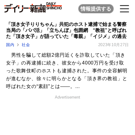
情報提供する
「頂き女子りりちゃん」共犯のホスト逮捕で始まる警察
当局の「パパ活」「立ちんぼ」包囲網 “教祖”と呼ばれ
た「頂き女子」が語っていた「毒親」「イジメ」の過去
国内
社会
2023年10月27日
男性を騙して総額2億円近くを詐取していた「頂き
女子」の再逮捕に続き、彼女から4000万円を受け取
った歌舞伎町のホストも逮捕された。事件の全容解明
が進むなか、徐々に明らかとなる「頂き界の教祖」と
呼ばれた女の“素顔”とは――。...
Advertisement