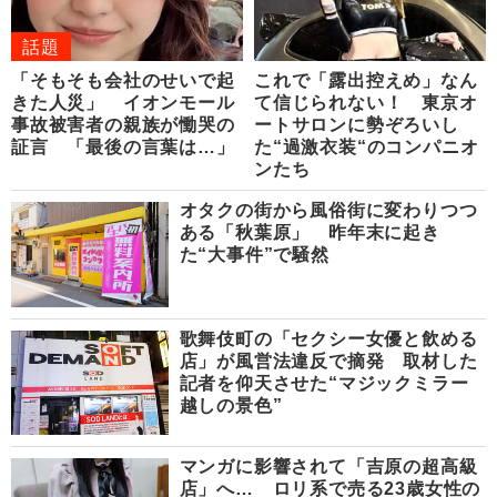
話題
「そもそも会社のせいで起
これで「露出控えめ」なん
きた人災」 イオンモール
て信じられない！ 東京オ
事故被害者の親族が慟哭の
ートサロンに勢ぞろいし
証言 「最後の言葉は…」
た“過激衣装“のコンパニオ
ンたち
オタクの街から風俗街に変わりつつ
ある「秋葉原」 昨年末に起き
た“大事件”で騒然
歌舞伎町の「セクシー女優と飲める
店」が風営法違反で摘発 取材した
記者を仰天させた“マジックミラー
越しの景色”
マンガに影響されて「吉原の超高級
店」へ… ロリ系で売る23歳女性の