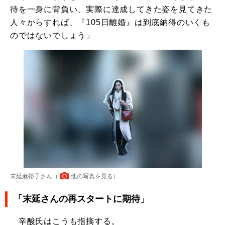
待を一身に背負い、実際に達成してきた姿を見てきた
人々からすれば、『105日離婚』は到底納得のいくも
のではないでしょう」
末延麻裕子さん（
他の写真を見る
）
「末延さんの再スタートに期待」
辛酸氏はこうも指摘する。