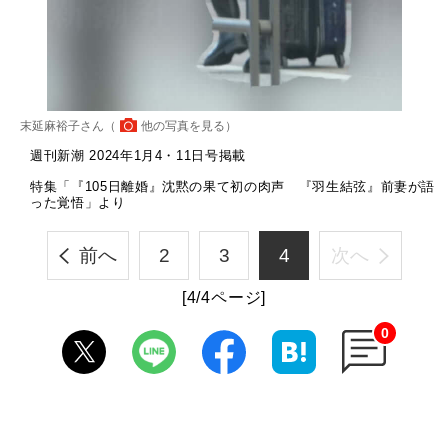
末延麻裕子さん（
他の写真を見る
）
週刊新潮 2024年1月4・11日号掲載
特集「『105日離婚』沈黙の果て初の肉声 『羽生結弦』前妻が語
った覚悟」より
前へ
2
3
4
次へ
[4/4ページ]
0