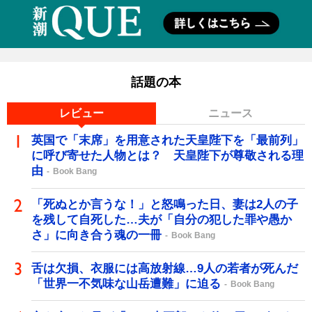
話題の本
レビュー
ニュース
英国で「末席」を用意された天皇陛下を「最前列」
に呼び寄せた人物とは？ 天皇陛下が尊敬される理
由
Book Bang
「死ぬとか言うな！」と怒鳴った日、妻は2人の子
を残して自死した…夫が「自分の犯した罪や愚か
さ」に向き合う魂の一冊
Book Bang
舌は欠損、衣服には高放射線…9人の若者が死んだ
「世界一不気味な山岳遭難」に迫る
Book Bang