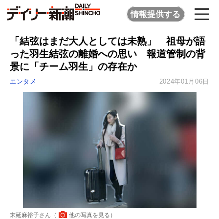
情報提供する
「結弦はまだ大人としては未熟」 祖母が語
った羽生結弦の離婚への思い 報道管制の背
景に「チーム羽生」の存在か
エンタメ
2024年01月06日
末延麻裕子さん（
他の写真を見る
）