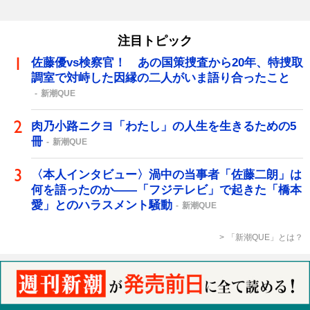
注目トピック
佐藤優vs検察官！ あの国策捜査から20年、特捜取
調室で対峙した因縁の二人がいま語り合ったこと
新潮QUE
肉乃小路ニクヨ「わたし」の人生を生きるための5
冊
新潮QUE
〈本人インタビュー〉渦中の当事者「佐藤二朗」は
何を語ったのか――「フジテレビ」で起きた「橋本
愛」とのハラスメント騒動
新潮QUE
「新潮QUE」とは？