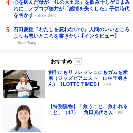
心を病んだ母が「4Lの大五郎」を飲み干しゲロまみ
れに…ノブコブ徳井が「感情を失くした」子供時代
を明かす
Book Bang
石田夏穂『わたしを庇わないで』人間のいいところ
よりも悪いところを書きたい【インタビュー】
Book Bang
おすすめ
創作にもリフレッシュにもガムを愛
用（ジャズピアニスト 山中千尋さ
ん）【LOTTE TIMES】
PR
【特別読物】「救うこと、救われる
こと」（17） 角田光代さん
PR