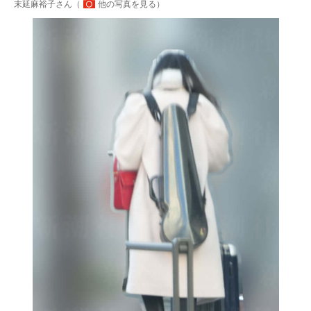
末延麻裕子さん（
他の写真を見る
）