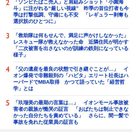
「ゾンビたばこ売人」と肩組みショット「小園海
斗」に注がれる“厳しい視線” 昨季の首位打者も今
季は打撃低調、守備にも不安 「レギュラー剥奪も
選択肢のひとつに」
「救助隊は何もせんで、満足に声かけしなかった」
レスキュー隊が救えなかった命 近隣住民が明かす
「二次被害を出さないのが訓練の鉄則になっている
様子」
「父の遺産を最良の状態で引き継ぐことが…」 イ
オン爆発で非難殺到の「ハビタ」エリート社長はハ
ーバードでMBA取得 かつて語っていた「経営哲
学」とは
「玖瑠美の最期の言葉は…」 イオンモール事故被
害者の親族が慟哭の証言 「おばたちは制止できな
かった自分たちを責めている」 さらに、間一髪で
事故を免れた従業員の証言も