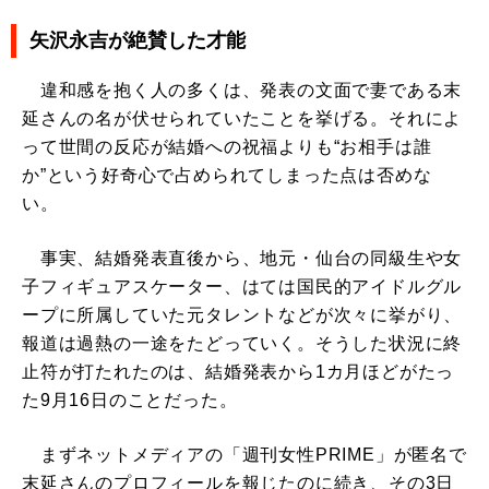
矢沢永吉が絶賛した才能
違和感を抱く人の多くは、発表の文面で妻である末
延さんの名が伏せられていたことを挙げる。それによ
って世間の反応が結婚への祝福よりも“お相手は誰
か”という好奇心で占められてしまった点は否めな
い。
事実、結婚発表直後から、地元・仙台の同級生や女
子フィギュアスケーター、はては国民的アイドルグル
ープに所属していた元タレントなどが次々に挙がり、
報道は過熱の一途をたどっていく。そうした状況に終
止符が打たれたのは、結婚発表から1カ月ほどがたっ
た9月16日のことだった。
まずネットメディアの「週刊女性PRIME」が匿名で
末延さんのプロフィールを報じたのに続き、その3日