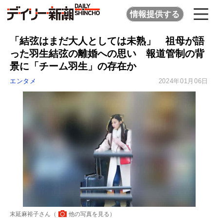
情報提供する
「結弦はまだ大人としては未熟」 祖母が語
った羽生結弦の離婚への思い 報道管制の背
景に「チーム羽生」の存在か
エンタメ
2024年01月06日
末延麻裕子さん（
他の写真を見る
）