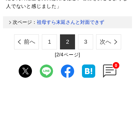
人でないと感じました」
次ページ：
祖母すら末延さんと対面できず
前へ
1
2
3
次へ
[2/4ページ]
0