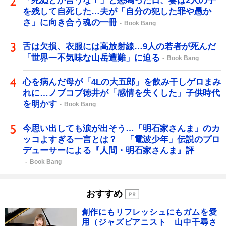
「死ぬとか言うな！」と怒鳴った日、妻は2人の子
を残して自死した…夫が「自分の犯した罪や愚か
さ」に向き合う魂の一冊
Book Bang
舌は欠損、衣服には高放射線…9人の若者が死んだ
「世界一不気味な山岳遭難」に迫る
Book Bang
心を病んだ母が「4Lの大五郎」を飲み干しゲロまみ
れに…ノブコブ徳井が「感情を失くした」子供時代
を明かす
Book Bang
今思い出しても涙が出そう…「明石家さんま」のカ
ッコよすぎる一言とは？ 「電波少年」伝説のプロ
デューサーによる『人間・明石家さんま』評
Book Bang
おすすめ
創作にもリフレッシュにもガムを愛
用（ジャズピアニスト 山中千尋さ