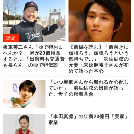
話題
板東英二さん「ゆで卵おま
【前編を読む】「前向きに
へんか？」 局が20個用意
頑張ろう、頑張ろうという
すると… 「出演料も交通費
気持ちで…」 羽生結弦の
も要らん」のゆで卵伝説
元妻・末延麻裕子さんが初
めて語った本心
「いつ親御さんから離れるか心配し
ていた」 羽生結弦の恩師が語っ
た、母子の密着具合
「本田真凛」の年商20億円「実家」
家業