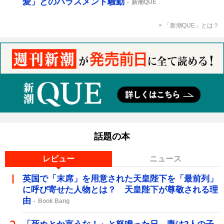
愛」とのハラスメント騒動
新潮QUE
「新潮QUE」とは？
話題の本
レビュー
ニュース
英国で「末席」を用意された天皇陛下を「最前列」
に呼び寄せた人物とは？ 天皇陛下が尊敬される理
由
Book Bang