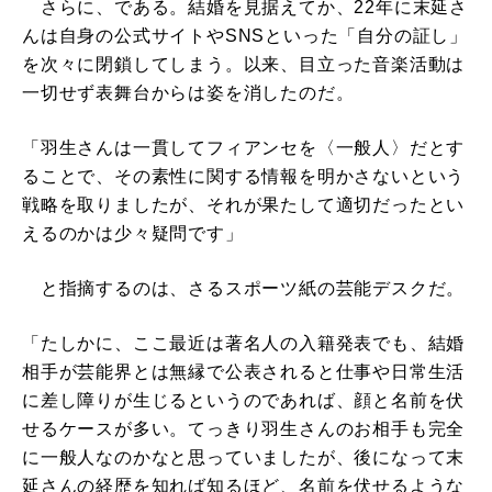
さらに、である。結婚を見据えてか、22年に末延さ
んは自身の公式サイトやSNSといった「自分の証し」
を次々に閉鎖してしまう。以来、目立った音楽活動は
一切せず表舞台からは姿を消したのだ。
「羽生さんは一貫してフィアンセを〈一般人〉だとす
ることで、その素性に関する情報を明かさないという
戦略を取りましたが、それが果たして適切だったとい
えるのかは少々疑問です」
と指摘するのは、さるスポーツ紙の芸能デスクだ。
「たしかに、ここ最近は著名人の入籍発表でも、結婚
相手が芸能界とは無縁で公表されると仕事や日常生活
に差し障りが生じるというのであれば、顔と名前を伏
せるケースが多い。てっきり羽生さんのお相手も完全
に一般人なのかなと思っていましたが、後になって末
延さんの経歴を知れば知るほど、名前を伏せるような