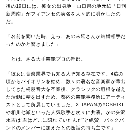
後の19日には、彼女の出身地・山口県の地元紙「日刊
新周南」がフィアンセの実名を大々的に明かしたの
だ。
「名前を聞いた時、えっ、あの末延さんが結婚相手だ
ったのかと驚きました」
とは、さる大手芸能プロの幹部。
「彼女は音楽業界でも知る人ぞ知る存在です。4歳の
頃からバイオリンを始め、数々の著名な音楽家が輩出
してきた桐朋音大を卒業後、クラシックの垣根を越え
た活動に精を出すため、都内の芸能事務所にアーティ
ストとして所属していました。X JAPANのYOSHIKI
や相川七瀬といった人気歌手と次々に共演。かの矢沢
永吉は“君はどこに隠れていたんだ”と絶賛、バックバ
ンドのメンバーに加えたとの逸話の持ち主です」