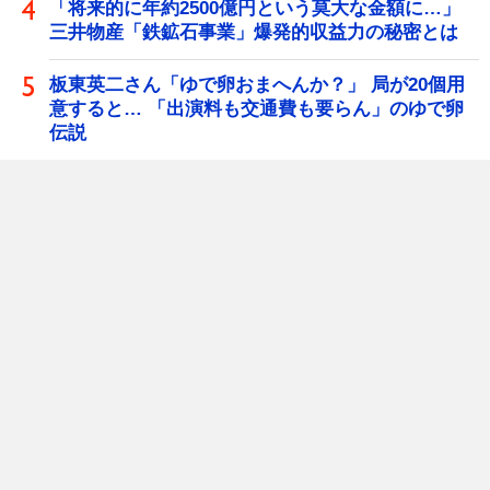
「将来的に年約2500億円という莫大な金額に…」
三井物産「鉄鉱石事業」爆発的収益力の秘密とは
板東英二さん「ゆで卵おまへんか？」 局が20個用
意すると… 「出演料も交通費も要らん」のゆで卵
伝説