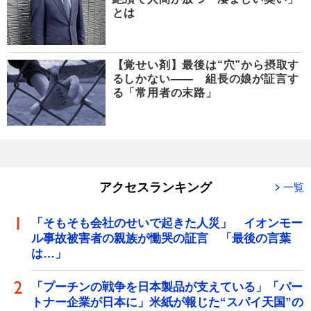
とは
【覚せい剤】最後は“穴”から摂取す
るしかない―― 組長の娘が証言す
る「常用者の末路」
アクセスランキング
一覧
「そもそも会社のせいで起きた人災」 イオンモー
ル事故被害者の親族が慟哭の証言 「最後の言葉
は…」
「プーチンの戦争を日本製品が支えている」「パー
トナー企業が日本に」米紙が報じた“スパイ天国”の