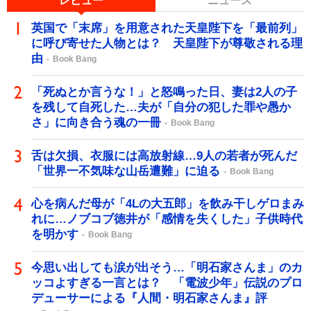
レビュー
ニュース
英国で「末席」を用意された天皇陛下を「最前列」
に呼び寄せた人物とは？ 天皇陛下が尊敬される理
由
Book Bang
「死ぬとか言うな！」と怒鳴った日、妻は2人の子
を残して自死した…夫が「自分の犯した罪や愚か
さ」に向き合う魂の一冊
Book Bang
舌は欠損、衣服には高放射線…9人の若者が死んだ
「世界一不気味な山岳遭難」に迫る
Book Bang
心を病んだ母が「4Lの大五郎」を飲み干しゲロまみ
れに…ノブコブ徳井が「感情を失くした」子供時代
を明かす
Book Bang
今思い出しても涙が出そう…「明石家さんま」のカ
ッコよすぎる一言とは？ 「電波少年」伝説のプロ
デューサーによる『人間・明石家さんま』評