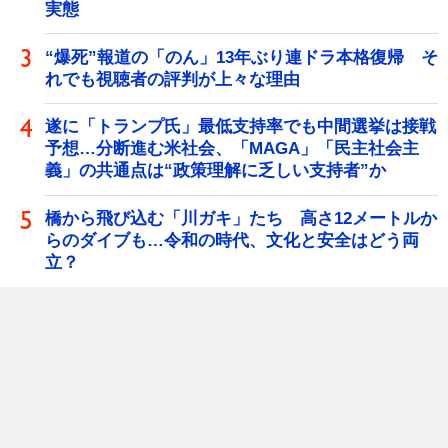
実態
“爆死”報道の「のん」13年ぶり連ドラ本格復帰 そ
れでも視聴者の評判が上々な理由
遂に「トランプ氏」最低支持率でも中間選挙は接戦
予想…分断進む米社会、「MAGA」「民主社会主
義」の共通点は“政策理解に乏しい支持者”か
橋から飛び込む「川ガキ」たち 高さ12メートルか
らのダイブも…令和の時代、文化と安全はどう両
立？