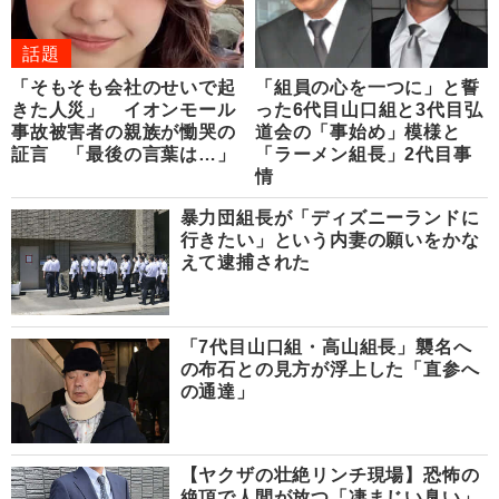
話題
「そもそも会社のせいで起
「組員の心を一つに」と誓
きた人災」 イオンモール
った6代目山口組と3代目弘
事故被害者の親族が慟哭の
道会の「事始め」模様と
証言 「最後の言葉は…」
「ラーメン組長」2代目事
情
暴力団組長が「ディズニーランドに
行きたい」という内妻の願いをかな
えて逮捕された
「7代目山口組・高山組長」襲名へ
の布石との見方が浮上した「直参へ
の通達」
【ヤクザの壮絶リンチ現場】恐怖の
絶頂で人間が放つ「凄まじい臭い」