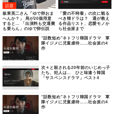
話題
板東英二さん「ゆで卵おま
「愛の不時着」の次に観る
へんか？」 局が20個用意
べき韓ドラは？ 通が教え
すると… 「出演料も交通費
る作品リスト、恋愛モノか
も要らん」のゆで卵伝説
ら社会派まで
“話数短め”ネトフリ韓国ドラマ 軍
隊イジメに児童虐待……社会派の4
作
次々と殺される20年前のいじめっ子
たち、犯人は… ひと味違う韓国
「サスペンスドラマ」ベスト4
“話数短め”ネトフリ韓国ドラマ 軍
隊イジメに児童虐待……社会派の4
作