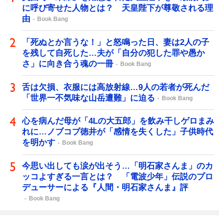
に呼び寄せた人物とは？ 天皇陛下が尊敬される理
由
Book Bang
「死ぬとか言うな！」と怒鳴った日、妻は2人の子
を残して自死した…夫が「自分の犯した罪や愚か
さ」に向き合う魂の一冊
Book Bang
舌は欠損、衣服には高放射線…9人の若者が死んだ
「世界一不気味な山岳遭難」に迫る
Book Bang
心を病んだ母が「4Lの大五郎」を飲み干しゲロまみ
れに…ノブコブ徳井が「感情を失くした」子供時代
を明かす
Book Bang
今思い出しても涙が出そう…「明石家さんま」のカ
ッコよすぎる一言とは？ 「電波少年」伝説のプロ
デューサーによる『人間・明石家さんま』評
Book Bang