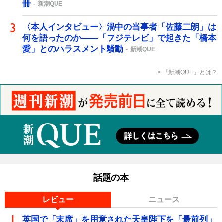
冊
新潮QUE
〈本人インタビュー〉渦中の当事者「佐藤二朗」は
何を語ったのか――「フジテレビ」で起きた「橋本
愛」とのハラスメント騒動
新潮QUE
「新潮QUE」とは？
話題の本
レビュー
ニュース
英国で「末席」を用意された天皇陛下を「最前列」