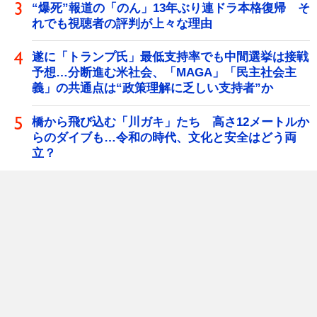
“爆死”報道の「のん」13年ぶり連ドラ本格復帰 そ
れでも視聴者の評判が上々な理由
遂に「トランプ氏」最低支持率でも中間選挙は接戦
予想…分断進む米社会、「MAGA」「民主社会主
義」の共通点は“政策理解に乏しい支持者”か
橋から飛び込む「川ガキ」たち 高さ12メートルか
らのダイブも…令和の時代、文化と安全はどう両
立？