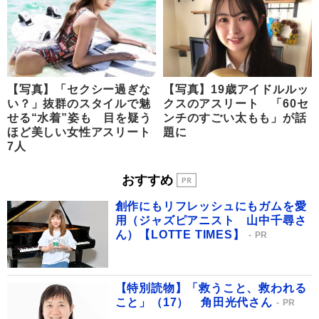
【写真】「セクシー過ぎな
【写真】19歳アイドルルッ
い？」抜群のスタイルで魅
クスのアスリート 「60セ
せる“水着”姿も 目を疑う
ンチのすごい太もも」が話
ほど美しい女性アスリート
題に
7人
おすすめ
創作にもリフレッシュにもガムを愛
用（ジャズピアニスト 山中千尋さ
ん）【LOTTE TIMES】
PR
【特別読物】「救うこと、救われる
こと」（17） 角田光代さん
PR