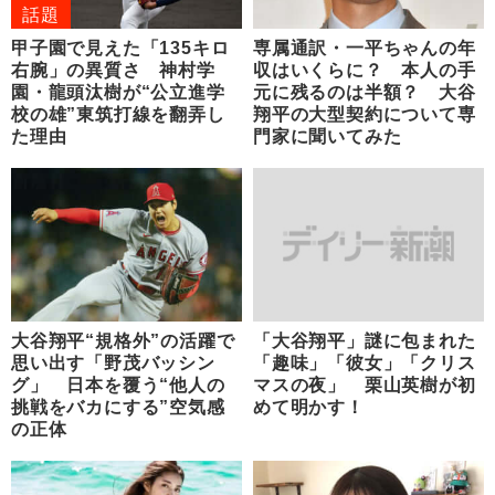
話題
甲子園で見えた「135キロ
専属通訳・一平ちゃんの年
右腕」の異質さ 神村学
収はいくらに？ 本人の手
園・龍頭汰樹が“公立進学
元に残るのは半額？ 大谷
校の雄”東筑打線を翻弄し
翔平の大型契約について専
た理由
門家に聞いてみた
大谷翔平“規格外”の活躍で
「大谷翔平」謎に包まれた
思い出す「野茂バッシン
「趣味」「彼女」「クリス
グ」 日本を覆う“他人の
マスの夜」 栗山英樹が初
挑戦をバカにする”空気感
めて明かす！
の正体