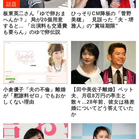
話題
板東英二さん「ゆで卵おま
ひっそりCM降板の「菅野
へんか？」 局が20個用意
美穂」 見誤った「夫・堺
すると… 「出演料も交通費
雅人」の“賞味期限”
も要らん」のゆで卵伝説
小倉優子「夫の不倫」離婚
【田中美佐子離婚】ペット
が「慰謝料ゼロ」でもおか
夫、月収8万円の亭主と
しくない理由
散々…28年前、彼女は格差
婚についてどう答えていた
か