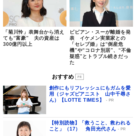
「菊川怜」表舞台から消え
ビビアン・スーが離婚を発
ても“富豪” 夫の資産は
表 イケメン実業家との
300億円以上
「セレブ婚」は“倒産危
機”や“コロナ別居”、“不倫
疑惑”とトラブル続きだっ
た
おすすめ
創作にもリフレッシュにもガムを愛
用（ジャズピアニスト 山中千尋さ
ん）【LOTTE TIMES】
PR
【特別読物】「救うこと、救われる
こと」（17） 角田光代さん
PR