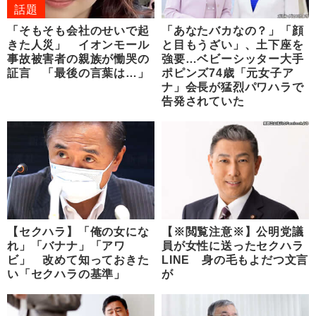
話題
「そもそも会社のせいで起
「あなたバカなの？」「顔
きた人災」 イオンモール
と目もうざい」、土下座を
事故被害者の親族が慟哭の
強要…ベビーシッター大手
証言 「最後の言葉は…」
ポピンズ74歳「元女子ア
ナ」会長が猛烈パワハラで
告発されていた
【セクハラ】「俺の女にな
【※閲覧注意※】公明党議
れ」「バナナ」「アワ
員が女性に送ったセクハラ
ビ」 改めて知っておきた
LINE 身の毛もよだつ文言
い「セクハラの基準」
が