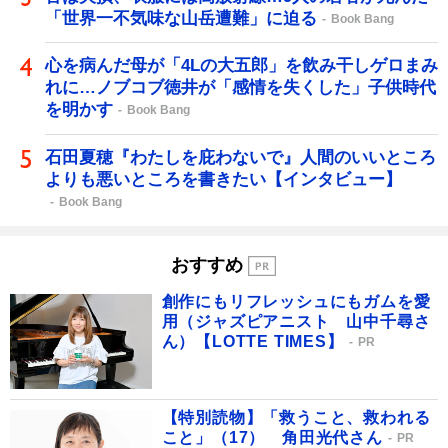
「世界一不気味な山岳遭難」に迫る
Book Bang
心を病んだ母が「4Lの大五郎」を飲み干しゲロまみ
れに…ノブコブ徳井が「感情を失くした」子供時代
を明かす
Book Bang
石田夏穂『わたしを庇わないで』人間のいいところ
よりも悪いところを書きたい【インタビュー】
Book Bang
おすすめ
創作にもリフレッシュにもガムを愛
用（ジャズピアニスト 山中千尋さ
ん）【LOTTE TIMES】
PR
【特別読物】「救うこと、救われる
こと」（17） 角田光代さん
PR