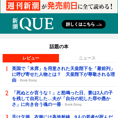
話題の本
レビュー
ニュース
英国で「末席」を用意された天皇陛下を「最前列」
に呼び寄せた人物とは？ 天皇陛下が尊敬される理
由
Book Bang
「死ぬとか言うな！」と怒鳴った日、妻は2人の子
を残して自死した…夫が「自分の犯した罪や愚か
さ」に向き合う魂の一冊
Book Bang
舌は欠損、衣服には高放射線…9人の若者が死んだ