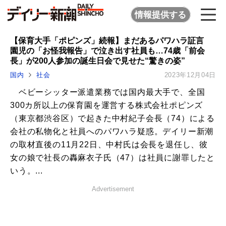
情報提供する
【保育大手「ポピンズ」続報】まだあるパワハラ証言
園児の「お怪我報告」で泣き出す社員も…74歳「前会
長」が200人参加の誕生日会で見せた“驚きの姿”
国内
社会
2023年12月04日
ベビーシッター派遣業務では国内最大手で、全国
300カ所以上の保育園を運営する株式会社ポピンズ
（東京都渋谷区）で起きた中村紀子会長（74）による
会社の私物化と社員へのパワハラ疑惑。デイリー新潮
の取材直後の11月22日、中村氏は会長を退任し、彼
女の娘で社長の轟麻衣子氏（47）は社員に謝罪したと
いう。...
Advertisement