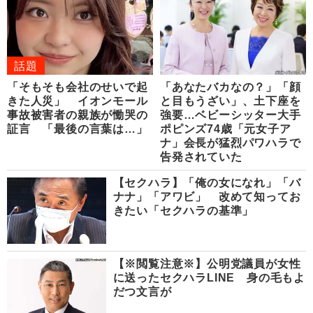
話題
「そもそも会社のせいで起
「あなたバカなの？」「顔
きた人災」 イオンモール
と目もうざい」、土下座を
事故被害者の親族が慟哭の
強要…ベビーシッター大手
証言 「最後の言葉は…」
ポピンズ74歳「元女子ア
ナ」会長が猛烈パワハラで
告発されていた
【セクハラ】「俺の女になれ」「バ
ナナ」「アワビ」 改めて知ってお
きたい「セクハラの基準」
【※閲覧注意※】公明党議員が女性
に送ったセクハラLINE 身の毛もよ
だつ文言が