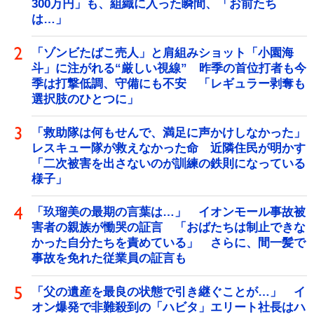
300万円」も、組織に入った瞬間、「お前たち
は…」
「ゾンビたばこ売人」と肩組みショット「小園海
斗」に注がれる“厳しい視線” 昨季の首位打者も今
季は打撃低調、守備にも不安 「レギュラー剥奪も
選択肢のひとつに」
「救助隊は何もせんで、満足に声かけしなかった」
レスキュー隊が救えなかった命 近隣住民が明かす
「二次被害を出さないのが訓練の鉄則になっている
様子」
「玖瑠美の最期の言葉は…」 イオンモール事故被
害者の親族が慟哭の証言 「おばたちは制止できな
かった自分たちを責めている」 さらに、間一髪で
事故を免れた従業員の証言も
「父の遺産を最良の状態で引き継ぐことが…」 イ
オン爆発で非難殺到の「ハビタ」エリート社長はハ