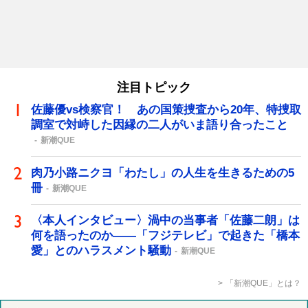
注目トピック
佐藤優vs検察官！ あの国策捜査から20年、特捜取
調室で対峙した因縁の二人がいま語り合ったこと
新潮QUE
肉乃小路ニクヨ「わたし」の人生を生きるための5
冊
新潮QUE
〈本人インタビュー〉渦中の当事者「佐藤二朗」は
何を語ったのか――「フジテレビ」で起きた「橋本
愛」とのハラスメント騒動
新潮QUE
「新潮QUE」とは？