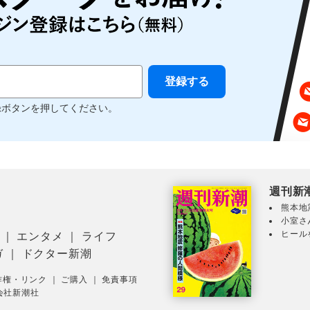
録ボタンを押してください。
週刊新
熊本地
小室さ
ヒール
｜
エンタメ
｜
ライフ
ガ
｜
ドクター新潮
作権・リンク
｜
ご購入
｜
免責事項
会社新潮社