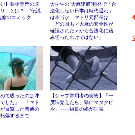
読む】薬物専門の取
大学生の“大麻逮捕”頻発で「合
リ」とは？ “伝説
法化しない日本は時代遅れ」
監修のコミック
は本当か マトリ元部長は
「どの国も＜大麻の安全性が
確認された＞から合法化に踏
み切ったわけではない」
初めて吸ったのは沖
【シャブ常用者の実態】「一
チでした」 「マト
度味覚えたら、猫にマタタビ
長が目撃した普通の
や」――組長の娘が証言
が転落するまで