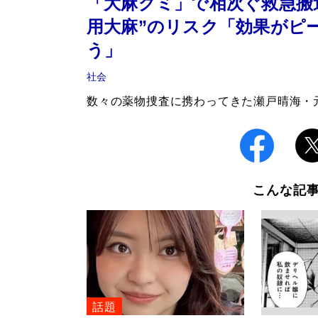
「大麻グミ」で相次ぐ救急搬
用大麻”のリスク「効果がピ
う」
社会
数々の薬物捜査に携わってきた瀬戸晴海・
こんな記
話題