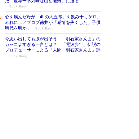
だ「世界一不気味な山岳遭難」に迫る
Book Bang
心を病んだ母が「4Lの大五郎」を飲み干しゲロま
みれに…ノブコブ徳井が「感情を失くした」子供
時代を明かす
Book Bang
今思い出しても涙が出そう…「明石家さんま」の
カッコよすぎる一言とは？ 「電波少年」伝説の
プロデューサーによる『人間・明石家さんま』評
Book Bang
「『火垂るの墓』は、大嘘である」原作者
が抱き続けた“自責の念”とは…「自己憐憫
は描きたくない」監督が徹底的にこだわっ
たこと（後編） #戦争の記憶
Book Bang
「叱って伸びるやつは、褒めたらもっと伸びる」
俳優・高嶋政伸が家族に教わった“人を育てるコ
ツ”…芸への考え方を明かす
Book Bang
美輪明宏 晩年の回答を集めた『ほほえんで生き
るための人生相談』がランクイン［エンターテイ
メントベストセラー］
Book Bang