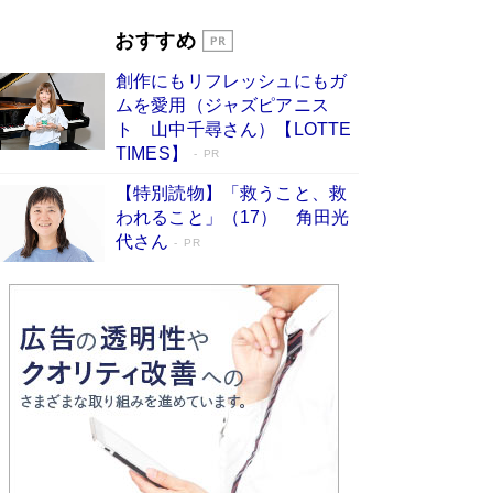
「宇宙兄弟」最終46巻がベストセラー1位 宇宙
開発への関心を押し上げた18年の物語に幕 特装
おすすめ
版には「宇宙で描かれたマンガ」も収録
Book Bang
創作にもリフレッシュにもガ
友近氏、絶賛！ 鎌倉を舞台に、孤独を抱えた
ムを愛用（ジャズピアニス
人々が新たな一歩を踏み出す連作短篇集『海のほ
ト 山中千尋さん）【LOTTE
とりのプラネット』試し読み
Book Bang
TIMES】
PR
【特別読物】「救うこと、救
われること」（17） 角田光
代さん
PR