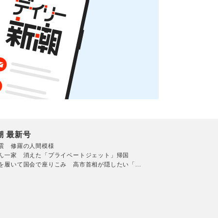
潮 最新号
震 修羅の人間模様
ん一家 消えた「プライベートジェット」帰国
を履いて国会で座りこみ 高市首相が隠したい「...