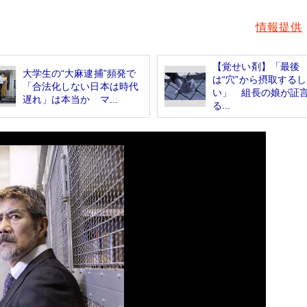
情報提供
【覚せい剤】「最後
大学生の“大麻逮捕”頻発で
は“穴”から摂取する
「合法化しない日本は時代
い」 組長の娘が証
遅れ」は本当か マ...
る...