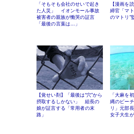
「そもそも会社のせいで起き
【漫画を
た人災」 イオンモール事故
締官「マト
被害者の親族が慟哭の証言
のマトリ”
「最後の言葉は…」
【覚せい剤】「最後は“穴”から
「大麻を
摂取するしかない」 組長の
縄のビー
娘が証言する「常用者の末
リ」元部
路」
女子大生