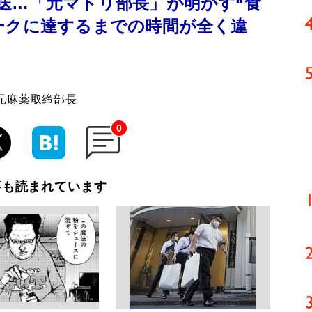
送…「元マトリ部長」が明かす“食
ークに達するまでの時間が全く違
元麻薬取締部長
0
事も読まれています