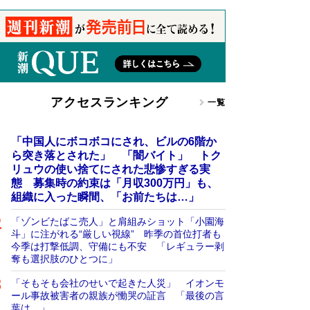
アクセスランキング
一覧
「中国人にボコボコにされ、ビルの6階か
ら突き落とされた」 「闇バイト」 トク
リュウの使い捨てにされた悲惨すぎる実
態 募集時の約束は「月収300万円」も、
組織に入った瞬間、「お前たちは…」
「ゾンビたばこ売人」と肩組みショット「小園海
斗」に注がれる“厳しい視線” 昨季の首位打者も
今季は打撃低調、守備にも不安 「レギュラー剥
奪も選択肢のひとつに」
「そもそも会社のせいで起きた人災」 イオンモ
ール事故被害者の親族が慟哭の証言 「最後の言
葉は…」