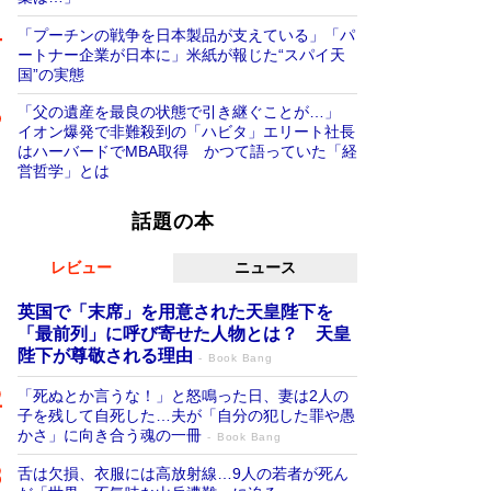
「プーチンの戦争を日本製品が支えている」「パ
ートナー企業が日本に」米紙が報じた“スパイ天
国”の実態
「父の遺産を最良の状態で引き継ぐことが…」
イオン爆発で非難殺到の「ハビタ」エリート社長
はハーバードでMBA取得 かつて語っていた「経
営哲学」とは
話題の本
レビュー
ニュース
英国で「末席」を用意された天皇陛下を
「最前列」に呼び寄せた人物とは？ 天皇
陛下が尊敬される理由
Book Bang
「死ぬとか言うな！」と怒鳴った日、妻は2人の
子を残して自死した…夫が「自分の犯した罪や愚
かさ」に向き合う魂の一冊
Book Bang
舌は欠損、衣服には高放射線…9人の若者が死ん