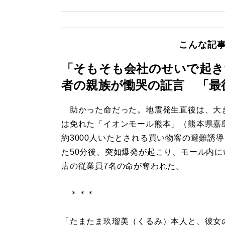
こんな記
「そもそも会社のせいで起き
者の親族が慟哭の証言 「最
助かった命だった。地震発生直後は、大
は免れた「イオンモール熊本」（熊本県嘉
約3000人いたとされる買い物客の避難誘
た50分後、突如爆発が起こり、モール内に
店の従業員7名の命が奪われた。
＊＊＊
「たまたま玖瑠美（くるみ）本人と、彼女