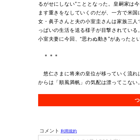
るがせにしない”こととなった。皇嗣家は
ます重きをなしていくのだが、一方で米国
女・眞子さんと夫の小室圭さんは家族三人
っぱいの生活を送る様子が目撃されている
小室夫妻に今回、“思わぬ動き”があったと
＊＊＊
悠仁さまに将来の皇位が移っていく流れは
からは「順風満帆」の気配は漂ってこない。.
つ