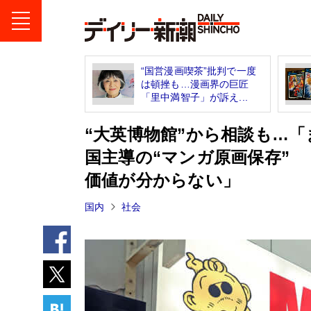
“国営漫画喫茶”批判で一度
は頓挫も…漫画界の巨匠
「里中満智子」が訴え...
“大英博物館”から相談も…
国主導の“マンガ原画保存”
価値が分からない」
国内
社会