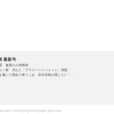
潮 最新号
震 修羅の人間模様
ん一家 消えた「プライベートジェット」帰国
を履いて国会で座りこみ 高市首相が隠したい「...
pyright © SHINCHOSHA All Rights Reserved.