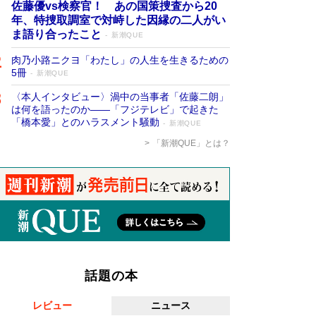
佐藤優vs検察官！ あの国策捜査から20
年、特捜取調室で対峙した因縁の二人がい
ま語り合ったこと
新潮QUE
肉乃小路ニクヨ「わたし」の人生を生きるための
5冊
新潮QUE
〈本人インタビュー〉渦中の当事者「佐藤二朗」
は何を語ったのか――「フジテレビ」で起きた
「橋本愛」とのハラスメント騒動
新潮QUE
「新潮QUE」とは？
話題の本
レビュー
ニュース