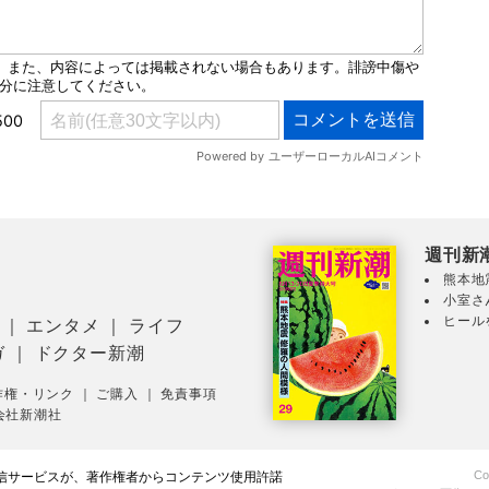
週刊新
熊本地
小室さ
ヒール
｜
エンタメ
｜
ライフ
ガ
｜
ドクター新潮
作権・リンク
｜
ご購入
｜
免責事項
会社新潮社
Co
配信サービスが、著作権者からコンテンツ使用許諾