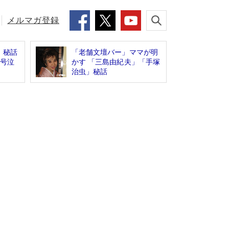
メルマガ登録
」秘話
「老舗文壇バー」ママが明
が号泣
かす 「三島由紀夫」「手塚
治虫」秘話