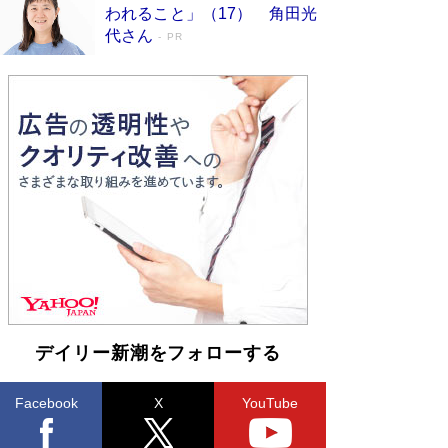
われること」（17） 角田光
ンガ」も収録
Book Bang
代さん
PR
美輪明宏 晩年の回答を集めた『ほほえんで生き
るための人生相談』がランクイン［エンターテイ
メントベストセラー］
Book Bang
「『火垂るの墓』は、大嘘である」原作者が抱き
続けた“自責の念”とは…「自己憐憫は描きたくな
い」監督が徹底的にこだわったこと（後編） #
戦争の記憶
Book Bang
入社10年目にして最下位の営業がトップに大逆
転 上司の“意外な一言”から生まれた「雑談のテ
クニック」とは
Book Bang
皇室はなぜ世界から尊敬されているのか？ 「天
皇陛下はお元気でおられるか」がサウジ国王の第
一声になる理由
Book Bang
デイリー新潮をフォローする
Facebook
X
YouTube