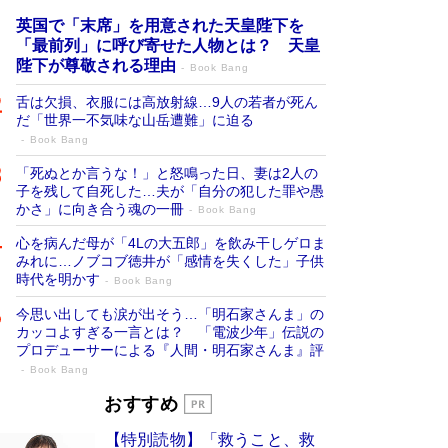
英国で「末席」を用意された天皇陛下を
「最前列」に呼び寄せた人物とは？ 天皇
陛下が尊敬される理由
Book Bang
舌は欠損、衣服には高放射線…9人の若者が死ん
だ「世界一不気味な山岳遭難」に迫る
Book Bang
「死ぬとか言うな！」と怒鳴った日、妻は2人の
子を残して自死した…夫が「自分の犯した罪や愚
かさ」に向き合う魂の一冊
Book Bang
心を病んだ母が「4Lの大五郎」を飲み干しゲロま
みれに…ノブコブ徳井が「感情を失くした」子供
時代を明かす
Book Bang
今思い出しても涙が出そう…「明石家さんま」の
カッコよすぎる一言とは？ 「電波少年」伝説の
プロデューサーによる『人間・明石家さんま』評
Book Bang
「宇宙兄弟」最終46巻がベストセラー1
おすすめ
位 宇宙開発への関心を押し上げた18年の
【特別読物】「救うこと、救
物語に幕 特装版には「宇宙で描かれたマ