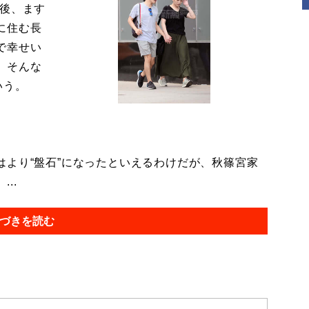
今後、ます
に住む長
で幸せい
。そんな
いう。
より“盤石”になったといえるわけだが、秋篠宮家
..
づきを読む