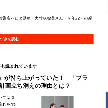
貨店ハビタ勤務・大竹玖瑠美さん（享年22）の親
づきを読む
事も読まれています
」が持ち上がっていた！ 「プラ
計画立ち消えの理由とは？
いては引
流れを“ゆ