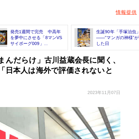
情報提供
発売1週間で完売 中高年
生誕90年「手塚治虫
を夢中にさせる「8マンVS
――“マンガの神様”
サイボーグ009」...
した日
「まんだらけ」古川益蔵会長に聞く、
 「日本人は海外で評価されないと
2023年11月07日