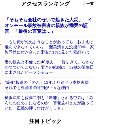
アクセスランキング
一覧
「そもそも会社のせいで起きた人災」 イ
オンモール事故被害者の親族が慟哭の証
言 「最後の言葉は…」
「もし俺が死ぬようなことがあっても、おまえは
飛んで来なくていい」 渥美清さん没後30年 家
族同然に付き合った盟友だけに見せた素顔とは
妻の親友と不倫した46歳夫 「賢すぎて、なかな
かつついてこない」妻との結婚は、32歳の誕生日
に出されたビーフシチュー
“爆死”報道の「のん」13年ぶり連ドラ本格復帰
それでも視聴者の評判が上々な理由
横浜流星も佐藤二朗も「断罪」される空気は「み
んなのため」になるのか 養老孟司さんが語って
いた「正義の押し付けがましさ」
注目トピック