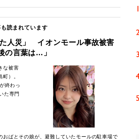
事も読まれています
た人災」 イオンモール事故被害
後の言葉は…」
きな被害
島町）。
導が終わっ
いた専門
のおばとその娘が、避難していたモールの駐車場で