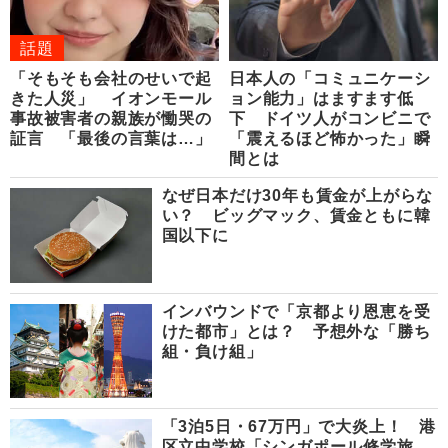
話題
「そもそも会社のせいで起
日本人の「コミュニケーシ
きた人災」 イオンモール
ョン能力」はますます低
事故被害者の親族が慟哭の
下 ドイツ人がコンビニで
証言 「最後の言葉は…」
「震えるほど怖かった」瞬
間とは
なぜ日本だけ30年も賃金が上がらな
い？ ビッグマック、賃金ともに韓
国以下に
インバウンドで「京都より恩恵を受
けた都市」とは？ 予想外な「勝ち
組・負け組」
「3泊5日・67万円」で大炎上！ 港
区立中学校「シンガポール修学旅