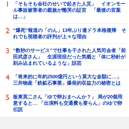
「そもそも会社のせいで起きた人災」 イオンモー
ル事故被害者の親族が慟哭の証言 「最後の言葉
は…」
“爆死”報道の「のん」13年ぶり連ドラ本格復帰 そ
れでも視聴者の評判が上々な理由
“数秒のサービス”で仕事を干された人気司会者「前
田武彦さん」 生涯現役だった気概と「体に秒針が
刻み込まれているような」話芸
「将来的に年約2500億円という莫大な金額に…」
三井物産「鉄鉱石事業」爆発的収益力の秘密とは
板東英二さん「ゆで卵おまへんか？」 局が20個用
意すると… 「出演料も交通費も要らん」のゆで卵
伝説