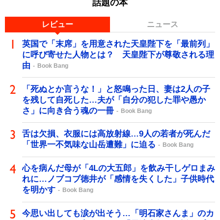
話題の本
レビュー
ニュース
英国で「末席」を用意された天皇陛下を「最前列」
に呼び寄せた人物とは？ 天皇陛下が尊敬される理
由
Book Bang
「死ぬとか言うな！」と怒鳴った日、妻は2人の子
を残して自死した…夫が「自分の犯した罪や愚か
さ」に向き合う魂の一冊
Book Bang
舌は欠損、衣服には高放射線…9人の若者が死んだ
「世界一不気味な山岳遭難」に迫る
Book Bang
心を病んだ母が「4Lの大五郎」を飲み干しゲロまみ
れに…ノブコブ徳井が「感情を失くした」子供時代
を明かす
Book Bang
今思い出しても涙が出そう…「明石家さんま」のカ