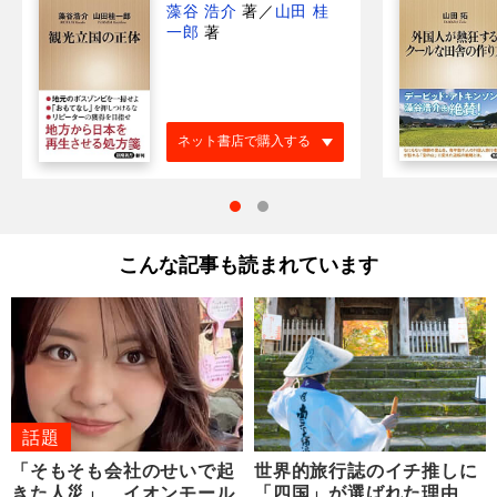
藻谷 浩介
著
／
山田 桂
一郎
著
ネット書店で購入する
こんな記事も読まれています
話題
「そもそも会社のせいで起
世界的旅行誌のイチ推しに
きた人災」 イオンモール
「四国」が選ばれた理由