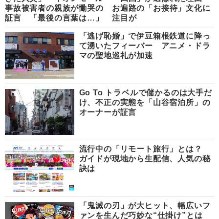
事故被害者の親族が慟哭の
お遍路の「お接待」文化に
証言 「最後の言葉は…」
注目が
「逃げ恥婚」で伊豆箱根鉄道に降っ
て湧いたフィーバー アニメ・ドラ
マの聖地巡礼が加速
Go To トラベルで儲かるのは大手だ
け、不正の実態を「山谷宿泊所」の
オーナーが証言
流行中の「リモート旅行」とは？
ガイドが現地から生配信、人気の秘
訣は
「鬼滅の刃」が大ヒット、幅広いフ
ァンを生んだ巧妙な“仕掛け”とは