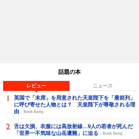
話題の本
レビュー
ニュース
英国で「末席」を用意された天皇陛下を「最前列」
に呼び寄せた人物とは？ 天皇陛下が尊敬される理
由
Book Bang
舌は欠損、衣服には高放射線…9人の若者が死んだ
「世界一不気味な山岳遭難」に迫る
Book Bang