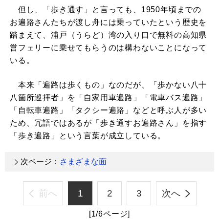
但し、「歩き通す」と言っても、1950年頃までの
お遍路さんたちが渡し舟には乗っていたという歴史を
踏まえて、浦戸（うらど）湾の入り口で無料の高知県
営フェリーに乗せてもらうのは構わないことになって
いる。
本来「遍路は歩くもの」なのだが、「歩かない八十
八箇所巡拝者」を「自家用車遍路」「電車バス遍路」
「自転車遍路」「タクシー遍路」などと呼ぶ人が多い
ため、冗語ではあるが「歩き通すお遍路さん」を指す
「歩き遍路」という言葉が成立している。
次ページ：
さまざまな面
前へ
1
2
3
次へ
[1/6ページ]