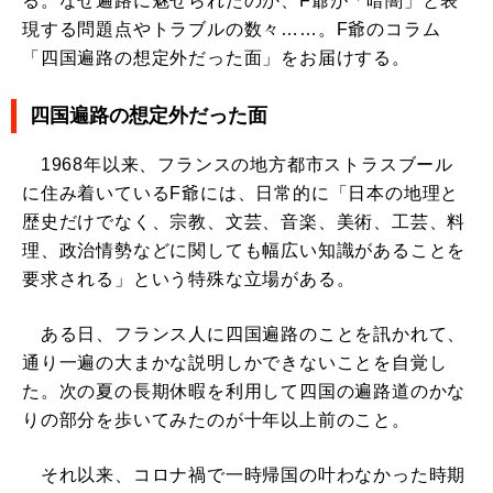
る。なぜ遍路に魅せられたのか、F爺が「暗闇」と表
現する問題点やトラブルの数々……。F爺のコラム
「四国遍路の想定外だった面」をお届けする。
四国遍路の想定外だった面
1968年以来、フランスの地方都市ストラスブール
に住み着いているF爺には、日常的に「日本の地理と
歴史だけでなく、宗教、文芸、音楽、美術、工芸、料
理、政治情勢などに関しても幅広い知識があることを
要求される」という特殊な立場がある。
ある日、フランス人に四国遍路のことを訊かれて、
通り一遍の大まかな説明しかできないことを自覚し
た。次の夏の長期休暇を利用して四国の遍路道のかな
りの部分を歩いてみたのが十年以上前のこと。
それ以来、コロナ禍で一時帰国の叶わなかった時期