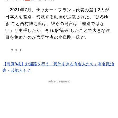
2021年7月、サッカー・フランス代表の選手2人が
日本人を差別、侮蔑する動画が拡散された。“ひろゆ
き”こと西村博之氏は、彼らの発言は「差別ではな
い」と主張したが、それを“論破”したことで大きな注
目を集めたのが言語学者の小島剛一氏だ。
＊＊＊
【写真9枚】お遍路を行う「意外すぎる有名人たち」有名政治
家・芸能人も？
advertisement