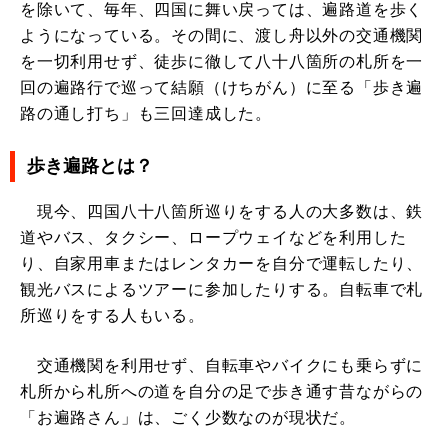
を除いて、毎年、四国に舞い戻っては、遍路道を歩く
ようになっている。その間に、渡し舟以外の交通機関
を一切利用せず、徒歩に徹して八十八箇所の札所を一
回の遍路行で巡って結願（けちがん）に至る「歩き遍
路の通し打ち」も三回達成した。
歩き遍路とは？
現今、四国八十八箇所巡りをする人の大多数は、鉄
道やバス、タクシー、ロープウェイなどを利用した
り、自家用車またはレンタカーを自分で運転したり、
観光バスによるツアーに参加したりする。自転車で札
所巡りをする人もいる。
交通機関を利用せず、自転車やバイクにも乗らずに
札所から札所への道を自分の足で歩き通す昔ながらの
「お遍路さん」は、ごく少数なのが現状だ。