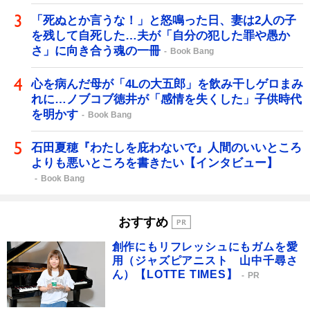
「死ぬとか言うな！」と怒鳴った日、妻は2人の子
を残して自死した…夫が「自分の犯した罪や愚か
さ」に向き合う魂の一冊
Book Bang
心を病んだ母が「4Lの大五郎」を飲み干しゲロまみ
れに…ノブコブ徳井が「感情を失くした」子供時代
を明かす
Book Bang
石田夏穂『わたしを庇わないで』人間のいいところ
よりも悪いところを書きたい【インタビュー】
Book Bang
おすすめ
創作にもリフレッシュにもガムを愛
用（ジャズピアニスト 山中千尋さ
ん）【LOTTE TIMES】
PR