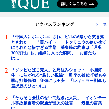
アクセスランキング
一覧
「中国人にボコボコにされ、ビルの6階から突き落
とされた」 「闇バイト」 トクリュウの使い捨て
にされた悲惨すぎる実態 募集時の約束は「月収
300万円」も、組織に入った瞬間、「お前たち
は…」
「ゾンビたばこ売人」と肩組みショット「小園海
斗」に注がれる“厳しい視線” 昨季の首位打者も今
季は打撃低調、守備にも不安 「レギュラー剥奪も
選択肢のひとつに」
「そもそも会社のせいで起きた人災」 イオンモー
ル事故被害者の親族が慟哭の証言 「最後の言葉
は…」