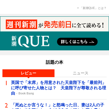
「新潮QUE」とは？
話題の本
レビュー
ニュース
英国で「末席」を用意された天皇陛下を「最前列」
に呼び寄せた人物とは？ 天皇陛下が尊敬される理
由
Book Bang
「死ぬとか言うな！」と怒鳴った日、妻は2人の子