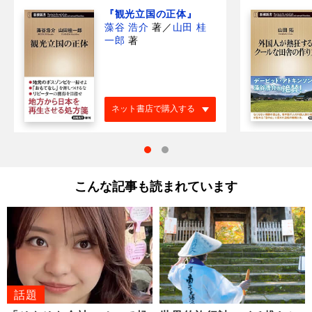
『観光立国の正体』
藻谷 浩介
著
／
山田 桂
一郎
著
ネット書店で購入する
こんな記事も読まれています
話題