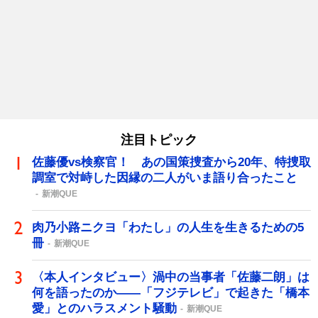
注目トピック
佐藤優vs検察官！ あの国策捜査から20年、特捜取
調室で対峙した因縁の二人がいま語り合ったこと
新潮QUE
肉乃小路ニクヨ「わたし」の人生を生きるための5
冊
新潮QUE
〈本人インタビュー〉渦中の当事者「佐藤二朗」は
何を語ったのか――「フジテレビ」で起きた「橋本
愛」とのハラスメント騒動
新潮QUE