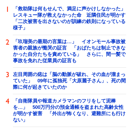
「救助隊は何もせんで、満足に声かけしなかった」
レスキュー隊が救えなかった命 近隣住民が明かす
「二次被害を出さないのが訓練の鉄則になっている
様子」
「玖瑠美の最期の言葉は…」 イオンモール事故被
害者の親族が慟哭の証言 「おばたちは制止できな
かった自分たちを責めている」 さらに、間一髪で
事故を免れた従業員の証言も
左目周囲の痣は「脳の動脈が破れ、その血が溜まっ
ていた」 09年に孤独死「大原麗子さん」、死の間
際に何が起きていたのか
「自衛隊員や報道カメラマンのフリをして泥棒
を…」 500万円分の預金通帳を盗まれた高齢女性
が明かす被害 「外出が怖くなり、避難所にも行け
ない」