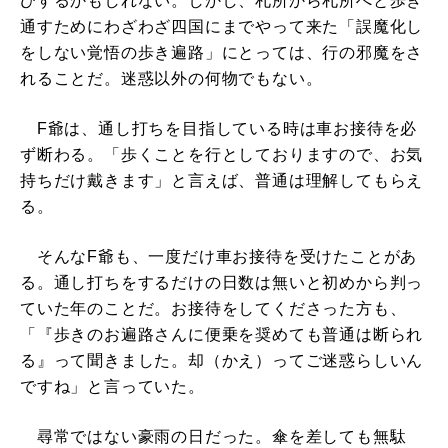
びするかもしれない。しかし、札所から札所へと歩き
通すためにわざわざ四国にまでやって来た「誤魔化し
をしない覚悟の歩き遍路」にとっては、行の邪魔をさ
れることだ。迷惑以外の何物でもない。
F爺は、通し打ちを目指している時は車お接待を必
ず断わる。「歩くことを行としておりますので、お気
持ちだけ戴きます」と言えば、普通は理解してもらえ
る。
そんなF爺も、一度だけ車お接待を受けたことがあ
る。通し打ちをするだけの日数は無いと初めから判っ
ていた年のことだ。お接待をしてくださった方も、
「『歩きのお遍路さんに便乗を奨めても普通は断られ
る』って聞きました。却（かえ）ってご迷惑らしいん
ですね」と言っていた。
尋常ではない豪雨の日だった。傘を差しても無駄