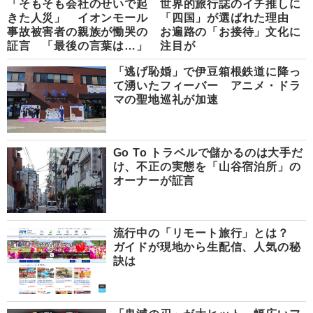
「そもそも会社のせいで起
世界的旅行誌のイチ推しに
きた人災」 イオンモール
「四国」が選ばれた理由
事故被害者の親族が慟哭の
お遍路の「お接待」文化に
証言 「最後の言葉は…」
注目が
「逃げ恥婚」で伊豆箱根鉄道に降っ
て湧いたフィーバー アニメ・ドラ
マの聖地巡礼が加速
Go To トラベルで儲かるのは大手だ
け、不正の実態を「山谷宿泊所」の
オーナーが証言
流行中の「リモート旅行」とは？
ガイドが現地から生配信、人気の秘
訣は