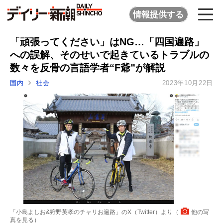
情報提供する
「頑張ってください」はNG…「四国遍路」
への誤解、そのせいで起きているトラブルの
数々を反骨の言語学者“F爺”が解説
国内
社会
2023年10月22日
「小島よしお&狩野英孝のチャリお遍路」のX（Twitter）より（
他の写
真を見る
）