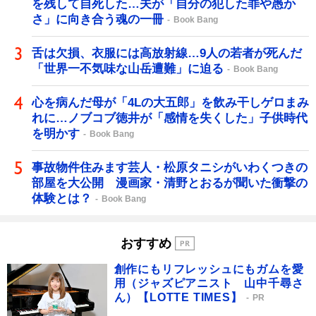
を残して自死した…夫が「自分の犯した罪や愚か
さ」に向き合う魂の一冊
Book Bang
舌は欠損、衣服には高放射線…9人の若者が死んだ
「世界一不気味な山岳遭難」に迫る
Book Bang
心を病んだ母が「4Lの大五郎」を飲み干しゲロまみ
れに…ノブコブ徳井が「感情を失くした」子供時代
を明かす
Book Bang
事故物件住みます芸人・松原タニシがいわくつきの
部屋を大公開 漫画家・清野とおるが聞いた衝撃の
体験とは？
Book Bang
おすすめ
創作にもリフレッシュにもガムを愛
用（ジャズピアニスト 山中千尋さ
ん）【LOTTE TIMES】
PR