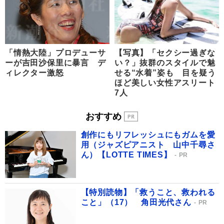
「情熱大陸」プロデューサ
【写真】「セクシー過ぎな
ーが吉田沙保里に暴言 デ
い？」抜群のスタイルで魅
ィレクター激怒
せる“水着”姿も 目を疑う
ほど美しい女性アスリート
7人
おすすめ
創作にもリフレッシュにもガムを愛
用（ジャズピアニスト 山中千尋さ
ん）【LOTTE TIMES】
PR
【特別読物】「救うこと、救われる
こと」（17） 角田光代さん
PR