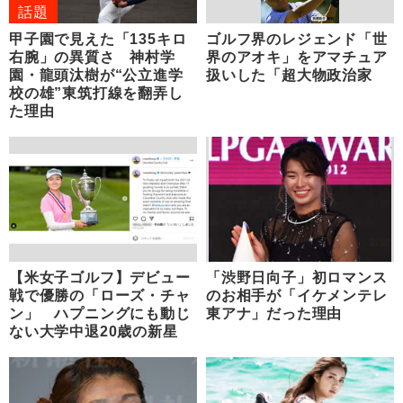
話題
甲子園で見えた「135キロ
ゴルフ界のレジェンド「世
右腕」の異質さ 神村学
界のアオキ」をアマチュア
園・龍頭汰樹が“公立進学
扱いした「超大物政治家
校の雄”東筑打線を翻弄し
た理由
【米女子ゴルフ】デビュー
「渋野日向子」初ロマンス
戦で優勝の「ローズ・チャ
のお相手が「イケメンテレ
ン」 ハプニングにも動じ
東アナ」だった理由
ない大学中退20歳の新星