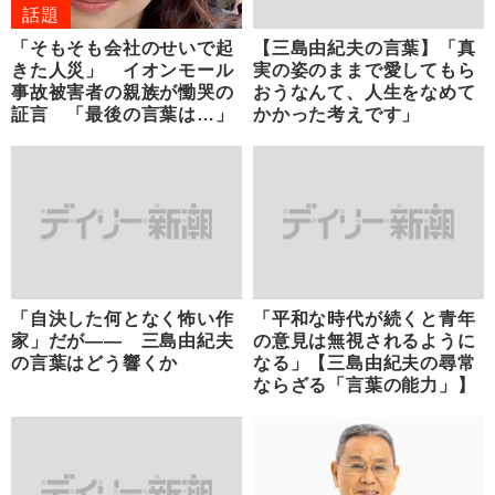
話題
「そもそも会社のせいで起
【三島由紀夫の言葉】「真
きた人災」 イオンモール
実の姿のままで愛してもら
事故被害者の親族が慟哭の
おうなんて、人生をなめて
証言 「最後の言葉は…」
かかった考えです」
「自決した何となく怖い作
「平和な時代が続くと青年
家」だが―― 三島由紀夫
の意見は無視されるように
の言葉はどう響くか
なる」【三島由紀夫の尋常
ならざる「言葉の能力」】