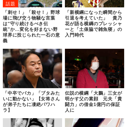
話題
「刺せ！」「殺せ！」野球
「新横綱になった瞬間から
場に飛び交う物騒な言葉
引退を考えていた」 貴乃
は“守り続けるべき伝
花が語る横綱のプレッシャ
統”か…変化を好まない野
ーと「土俵脇で雑魚寝」の
球界に投じられた一石の意
入門時代
義
「中卒でバカ」「ブタみた
伝説の横綱「大鵬」三女が
いに動かない」【女将さん
明かす父の素顔 元夫「貴
が弟子たちに凄絶パワハ
闘力」の借金1億円の保証
ラ】
人に