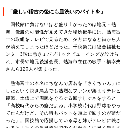
「厳しい稽古の後にも皿洗いのバイトを」
国技館に負けないほど盛り上がったのは地元・熱
海。優勝の可能性が見えてきた場所後半には、熱海富
士の取組をテレビで見るため、夕方になると街から人
が消えてしまったほどだった。千秋楽には総合福祉セ
ンター3階に急きょパブリックビューイングが設けら
れ、市長や地元後援会長、熱海市在住の歌手・橋幸夫
さんら120人が集まった。
熱海富士の本名にちなんで店名を「さくちゃん」に
したという焼き鳥店でも熱烈なファンが集まりテレビ
観戦。土俵上で両腕をぐるぐる回すしぐさをすると
「高校時代からの癖だよね。小学校時代は野球をやっ
てたんだけど、その時もバットを頭上で回すのが癖だ
った」。国技館で応援している母と妹がテレビに映さ
れると「近くの温泉施設で働くお母さんに早く楽をさ