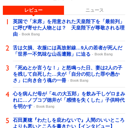
レビュー
ニュース
英国で「末席」を用意された天皇陛下を「最前列」
に呼び寄せた人物とは？ 天皇陛下が尊敬される理
由
Book Bang
舌は欠損、衣服には高放射線…9人の若者が死んだ
「世界一不気味な山岳遭難」に迫る
Book Bang
「死ぬとか言うな！」と怒鳴った日、妻は2人の子
を残して自死した…夫が「自分の犯した罪や愚か
さ」に向き合う魂の一冊
Book Bang
心を病んだ母が「4Lの大五郎」を飲み干しゲロまみ
れに…ノブコブ徳井が「感情を失くした」子供時代
を明かす
Book Bang
石田夏穂『わたしを庇わないで』人間のいいところ
よりも悪いところを書きたい【インタビュー】