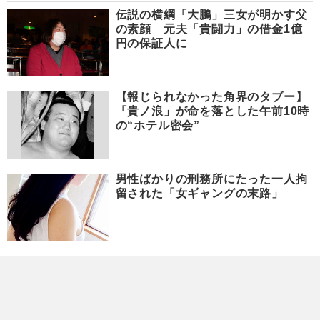
伝説の横綱「大鵬」三女が明かす父
の素顔 元夫「貴闘力」の借金1億
円の保証人に
【報じられなかった角界のタブー】
「貴ノ浪」が命を落とした午前10時
の“ホテル密会”
男性ばかりの刑務所にたった一人拘
留された「女ギャングの末路」