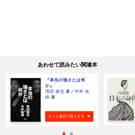
あわせて読みたい関連本
『本当の強さとは何
か』
増田 俊也
著
／
中井 祐
樹
著
ネット書店で購入する