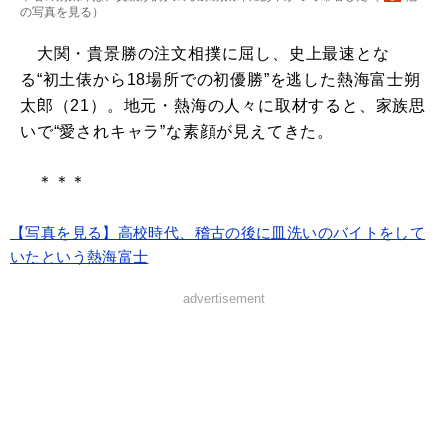
の写真を見る
）
大関・貴景勝の注文相撲に屈し、史上最速とな
る“初土俵から18場所での初優勝”を逃した熱海富士朔
太郎（21）。地元・熱海の人々に取材すると、家族思
いで“愛されキャラ”な素顔が見えてきた。
＊＊＊
【写真を見る】高校時代、稽古の後に皿洗いのバイトをして
いたという熱海富士
advertisement