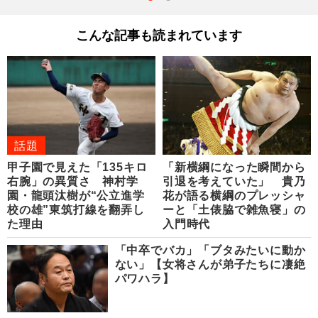
こんな記事も読まれています
話題
甲子園で見えた「135キロ
「新横綱になった瞬間から
右腕」の異質さ 神村学
引退を考えていた」 貴乃
園・龍頭汰樹が“公立進学
花が語る横綱のプレッシャ
校の雄”東筑打線を翻弄し
ーと「土俵脇で雑魚寝」の
た理由
入門時代
「中卒でバカ」「ブタみたいに動か
ない」【女将さんが弟子たちに凄絶
パワハラ】