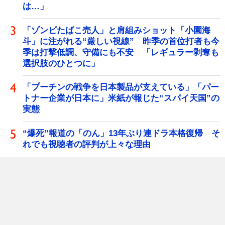
は…」
「ゾンビたばこ売人」と肩組みショット「小園海
斗」に注がれる“厳しい視線” 昨季の首位打者も今
季は打撃低調、守備にも不安 「レギュラー剥奪も
選択肢のひとつに」
「プーチンの戦争を日本製品が支えている」「パー
トナー企業が日本に」米紙が報じた“スパイ天国”の
実態
“爆死”報道の「のん」13年ぶり連ドラ本格復帰 そ
れでも視聴者の評判が上々な理由