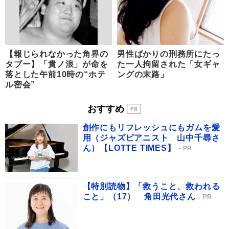
【報じられなかった角界の
男性ばかりの刑務所にたっ
タブー】「貴ノ浪」が命を
た一人拘留された「女ギャ
落とした午前10時の“ホテ
ングの末路」
ル密会”
おすすめ
創作にもリフレッシュにもガムを愛
用（ジャズピアニスト 山中千尋さ
ん）【LOTTE TIMES】
PR
【特別読物】「救うこと、救われる
こと」（17） 角田光代さん
PR