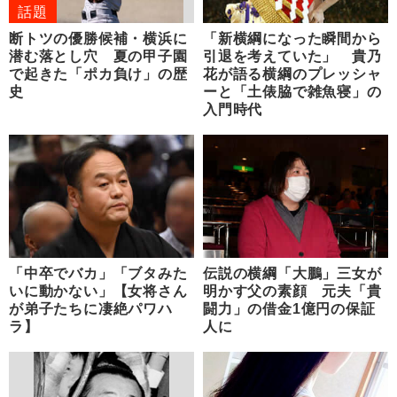
話題
断トツの優勝候補・横浜に
「新横綱になった瞬間から
潜む落とし穴 夏の甲子園
引退を考えていた」 貴乃
で起きた「ポカ負け」の歴
花が語る横綱のプレッシャ
史
ーと「土俵脇で雑魚寝」の
入門時代
「中卒でバカ」「ブタみた
伝説の横綱「大鵬」三女が
いに動かない」【女将さん
明かす父の素顔 元夫「貴
が弟子たちに凄絶パワハ
闘力」の借金1億円の保証
ラ】
人に