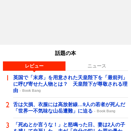
話題の本
レビュー
ニュース
英国で「末席」を用意された天皇陛下を「最前列」
に呼び寄せた人物とは？ 天皇陛下が尊敬される理
由
Book Bang
舌は欠損、衣服には高放射線…9人の若者が死んだ
「世界一不気味な山岳遭難」に迫る
Book Bang
「死ぬとか言うな！」と怒鳴った日、妻は2人の子