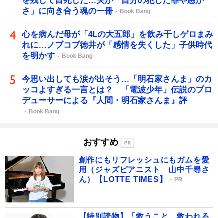
を残して自死した…夫が「自分の犯した罪や愚か
さ」に向き合う魂の一冊
Book Bang
心を病んだ母が「4Lの大五郎」を飲み干しゲロまみ
れに…ノブコブ徳井が「感情を失くした」子供時代
を明かす
Book Bang
今思い出しても涙が出そう…「明石家さんま」のカ
ッコよすぎる一言とは？ 「電波少年」伝説のプロ
デューサーによる『人間・明石家さんま』評
Book Bang
おすすめ
創作にもリフレッシュにもガムを愛
用（ジャズピアニスト 山中千尋さ
ん）【LOTTE TIMES】
PR
【特別読物】「救うこと、救われる