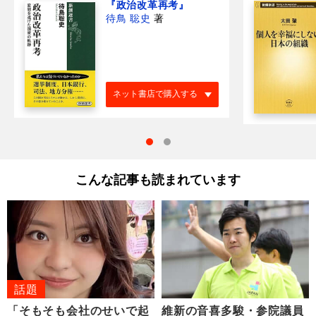
『政治改革再考』
待鳥 聡史
著
ネット書店で購入する
こんな記事も読まれています
話題
「そもそも会社のせいで起
維新の音喜多駿・参院議員