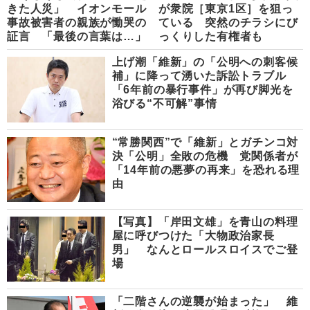
きた人災」 イオンモール
が衆院［東京1区］を狙っ
事故被害者の親族が慟哭の
ている 突然のチラシにび
証言 「最後の言葉は…」
っくりした有権者も
上げ潮「維新」の「公明への刺客候
補」に降って湧いた訴訟トラブル
「6年前の暴行事件」が再び脚光を
浴びる“不可解”事情
“常勝関西”で「維新」とガチンコ対
決「公明」全敗の危機 党関係者が
「14年前の悪夢の再来」を恐れる理
由
【写真】「岸田文雄」を青山の料理
屋に呼びつけた「大物政治家長
男」 なんとロールスロイスでご登
場
「二階さんの逆襲が始まった」 維