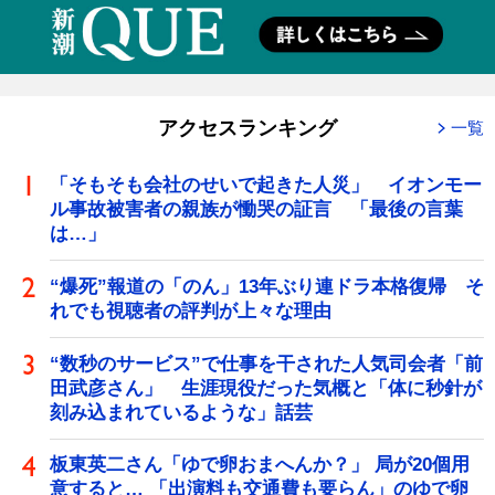
アクセスランキング
一覧
「そもそも会社のせいで起きた人災」 イオンモー
ル事故被害者の親族が慟哭の証言 「最後の言葉
は…」
“爆死”報道の「のん」13年ぶり連ドラ本格復帰 そ
れでも視聴者の評判が上々な理由
“数秒のサービス”で仕事を干された人気司会者「前
田武彦さん」 生涯現役だった気概と「体に秒針が
刻み込まれているような」話芸
板東英二さん「ゆで卵おまへんか？」 局が20個用
意すると… 「出演料も交通費も要らん」のゆで卵