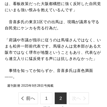
は、看板政策だった大阪都構想に強く反対した自民党
にいまも強い恨みを抱えているんです」
音喜多氏の東京1区での出馬は、現職が議席を守る
自民党にケンカを売る行為だ。
「府議や市議が指示に従うのは馬場さんではなく、い
まも松井一郎前代表です。馬場さんは党本部がある大
阪市ではなく堺市が地盤ということもあり、代表なが
ら連立入りに猛反発する声には抗しきれなかった」
事情を知ってか知らずか、音喜多氏は喜色満面
――。
週刊新潮 2023年9月28日号掲載
前へ
1
2
次へ