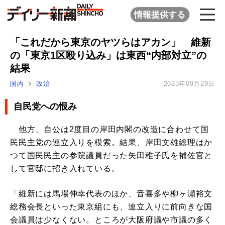
情報提供する
「これだから東京のヤツらはアカン」 維新
の「東京1区殴り込み」は東西“内部対立”の
結果
国内
政治
2023年09月29日
自民党への恨み
他方、自公は2度目の岸田内閣の改造に合わせて国
民民主党の連立入りを模索。結果、岸田文雄総理はか
つて国民民主の参院議員だった矢田稚子氏を補佐官と
して官邸に招き入れている。
「維新には馬場伸幸代表のほか、音喜多や柳ヶ瀬裕文
総務会長といった東京組にも、連立入りに前向きな国
会議員は少なくない。ところが大阪府議や市議の多く