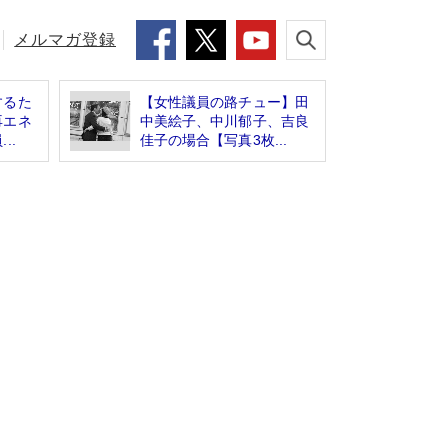
メルマガ登録
するた
【女性議員の路チュー】田
再エネ
中美絵子、中川郁子、吉良
..
佳子の場合【写真3枚...