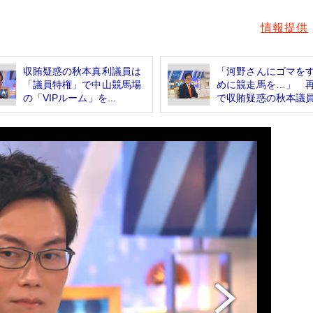
情報提供
収賄疑惑の秋本真利議員は
「河野さんにゴマを
「議員特権」で中山競馬場
めに競走馬を…」 
の「VIPルーム」を...
で収賄疑惑の秋本議員.