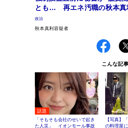
とも… 再エネ汚職の秋本真
政治
秋本真利容疑者
こんな記
話題
「そもそも会社のせいで起き
【写真】
た人災」 イオンモール事故
の料理屋