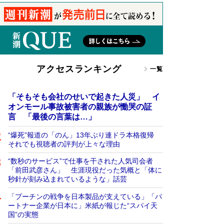
アクセスランキング
一覧
「そもそも会社のせいで起きた人災」 イ
オンモール事故被害者の親族が慟哭の証
言 「最後の言葉は…」
“爆死”報道の「のん」13年ぶり連ドラ本格復帰
それでも視聴者の評判が上々な理由
“数秒のサービス”で仕事を干された人気司会者
「前田武彦さん」 生涯現役だった気概と「体に
秒針が刻み込まれているような」話芸
「プーチンの戦争を日本製品が支えている」「パ
ートナー企業が日本に」米紙が報じた“スパイ天
国”の実態