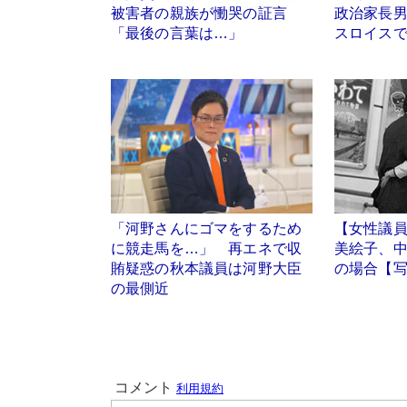
被害者の親族が慟哭の証言
政治家長
「最後の言葉は…」
スロイス
「河野さんにゴマをするため
【女性議
に競走馬を…」 再エネで収
美絵子、
賄疑惑の秋本議員は河野大臣
の場合【写
の最側近