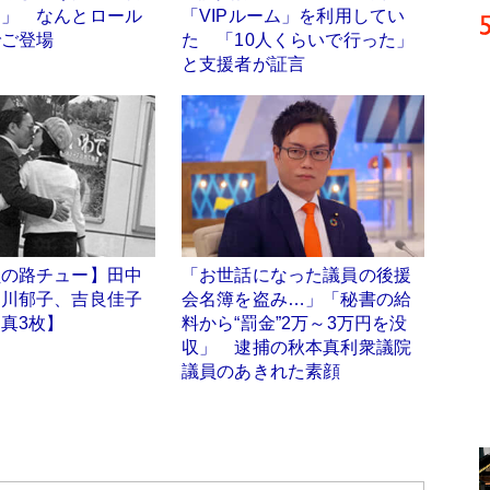
男」 なんとロール
「VIPルーム」を利用してい
でご登場
た 「10人くらいで行った」
と支援者が証言
員の路チュー】田中
「お世話になった議員の後援
中川郁子、吉良佳子
会名簿を盗み…」「秘書の給
真3枚】
料から“罰金”2万～3万円を没
収」 逮捕の秋本真利衆議院
議員のあきれた素顔