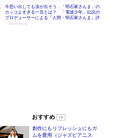
今思い出しても涙が出そう…「明石家さんま」の
カッコよすぎる一言とは？ 「電波少年」伝説の
プロデューサーによる『人間・明石家さんま』評
Book Bang
「宇宙兄弟」最終46巻がベストセラー1
位 宇宙開発への関心を押し上げた18年の
物語に幕 特装版には「宇宙で描かれたマ
ンガ」も収録
Book Bang
美輪明宏 晩年の回答を集めた『ほほえんで生き
るための人生相談』がランクイン［エンターテイ
メントベストセラー］
Book Bang
「『火垂るの墓』は、大嘘である」原作者が抱き
続けた“自責の念”とは…「自己憐憫は描きたくな
い」監督が徹底的にこだわったこと（後編） #
戦争の記憶
Book Bang
「叱って伸びるやつは、褒めたらもっと伸びる」
おすすめ
俳優・高嶋政伸が家族に教わった“人を育てるコ
ツ”…芸への考え方を明かす
Book Bang
創作にもリフレッシュにもガ
東野圭吾、伊坂幸太郎の人気シリーズ最新作どち
ムを愛用（ジャズピアニス