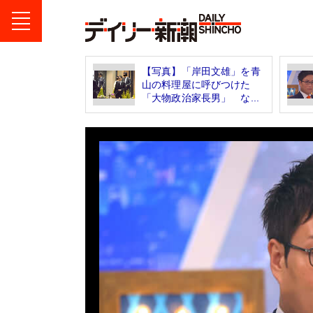
【写真】「岸田文雄」を青
山の料理屋に呼びつけた
「大物政治家長男」 な...