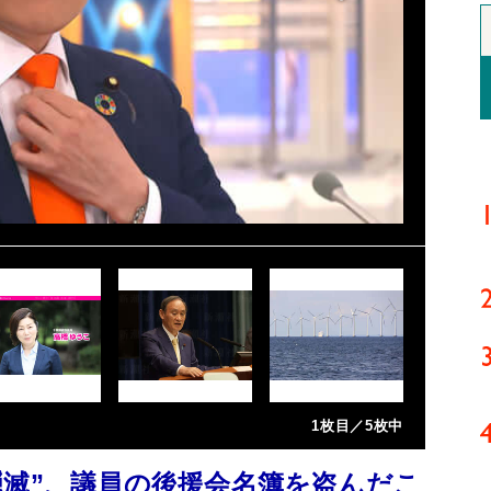
1枚目／5枚中
隠滅”、議員の後援会名簿を盗んだこ