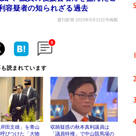
利容疑者の知られざる過去
週刊新潮 2023年9月21日号掲載
0
事も読まれています
「岸田文雄」を青山
収賄疑惑の秋本真利議員は
に呼びつけた「大物
「議員特権」で中山競馬場の