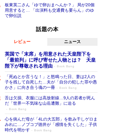
板東英二さん「ゆで卵おまへんか？」 局が20個
用意すると… 「出演料も交通費も要らん」のゆ
で卵伝説
話題の本
レビュー
ニュース
英国で「末席」を用意された天皇陛下を
「最前列」に呼び寄せた人物とは？ 天皇
陛下が尊敬される理由
Book Bang
「死ぬとか言うな！」と怒鳴った日、妻は2人の
子を残して自死した…夫が「自分の犯した罪や愚
かさ」に向き合う魂の一冊
Book Bang
舌は欠損、衣服には高放射線…9人の若者が死ん
だ「世界一不気味な山岳遭難」に迫る
Book Bang
心を病んだ母が「4Lの大五郎」を飲み干しゲロま
みれに…ノブコブ徳井が「感情を失くした」子供
時代を明かす
Book Bang