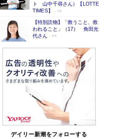
らも文庫化 映画化された直木賞受賞作もランク
ト 山中千尋さん）【LOTTE
イン［文庫ベストセラー］
Book Bang
TIMES】
PR
【特別読物】「救うこと、救
われること」（17） 角田光
代さん
PR
デイリー新潮をフォローする