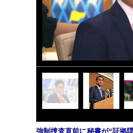
強制捜査直前に秘書が“証拠