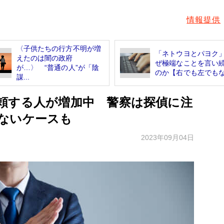
情報提供
〈子供たちの行方不明が増
「ネトウヨとパヨク
えたのは闇の政府
ぜ極端なことを言い
が…〉 “普通の人”が「陰
のか【右でも左でもな.
謀...
頼する人が増加中 警察は探偵に注
ないケースも
2023年09月04日