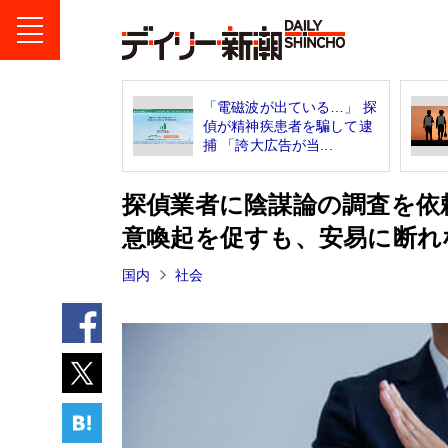
「電磁波が出ている…」 探
偵が精神疾患者を騙して逮
捕 「誇大広告が当...
探偵業者に陰謀論の調査を依
意喚起を促すも、安易に断れ
国内
社会