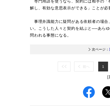
専門用語を使うなら、契約には相手の「
解し、有効な意思表示ができる」ことが必
事理弁識能力に疑問がある依頼者の場合
い。こうした人々と契約を結ぶと──あら
問われる事態になる。
次ページ：
前へ
1
[