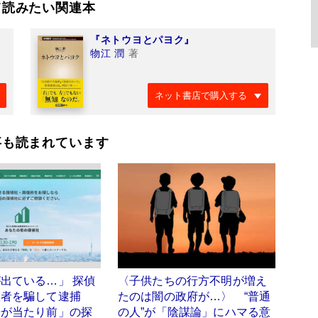
て読みたい関連本
『ネトウヨとパヨク』
物江 潤
著
ネット書店で購入する
事も読まれています
出ている…」 探偵
〈子供たちの行方不明が増え
患者を騙して逮捕
たのは闇の政府が…〉 “普通
告が当たり前」の探
の人”が「陰謀論」にハマる意