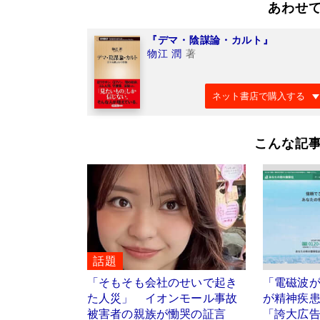
あわせ
『デマ・陰謀論・カルト』
物江 潤
著
ネット書店で購入する
こんな記
話題
「そもそも会社のせいで起き
「電磁波が
た人災」 イオンモール事故
が精神疾
被害者の親族が慟哭の証言
「誇大広