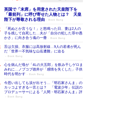
英国で「末席」を用意された天皇陛下を
「最前列」に呼び寄せた人物とは？ 天皇
陛下が尊敬される理由
Book Bang
「死ぬとか言うな！」と怒鳴った日、妻は2人の
子を残して自死した…夫が「自分の犯した罪や愚
かさ」に向き合う魂の一冊
Book Bang
舌は欠損、衣服には高放射線…9人の若者が死ん
だ「世界一不気味な山岳遭難」に迫る
Book Bang
心を病んだ母が「4Lの大五郎」を飲み干しゲロま
みれに…ノブコブ徳井が「感情を失くした」子供
時代を明かす
Book Bang
今思い出しても涙が出そう…「明石家さんま」の
カッコよすぎる一言とは？ 「電波少年」伝説の
プロデューサーによる『人間・明石家さんま』評
Book Bang
「宇宙兄弟」最終46巻がベストセラー1
位 宇宙開発への関心を押し上げた18年の