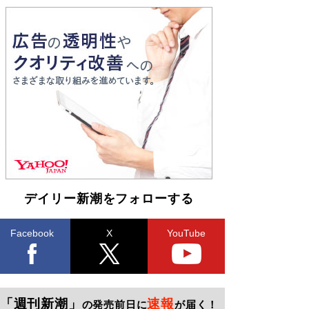
デイリー新潮をフォローする
Facebook
X
YouTube
「週刊新潮」
速報
の発売前日に
が届く！