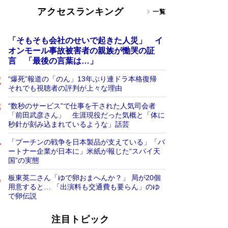
アクセスランキング
一覧
「そもそも会社のせいで起きた人災」 イ
オンモール事故被害者の親族が慟哭の証
言 「最後の言葉は…」
“爆死”報道の「のん」13年ぶり連ドラ本格復帰
それでも視聴者の評判が上々な理由
“数秒のサービス”で仕事を干された人気司会者
「前田武彦さん」 生涯現役だった気概と「体に
秒針が刻み込まれているような」話芸
「プーチンの戦争を日本製品が支えている」「パ
ートナー企業が日本に」米紙が報じた“スパイ天
国”の実態
板東英二さん「ゆで卵おまへんか？」 局が20個
用意すると… 「出演料も交通費も要らん」のゆ
で卵伝説
注目トピック