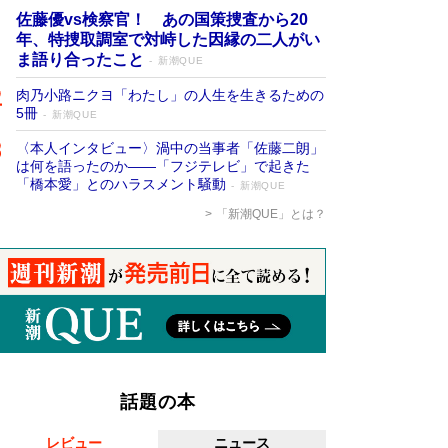
佐藤優vs検察官！ あの国策捜査から20
年、特捜取調室で対峙した因縁の二人がい
ま語り合ったこと
新潮QUE
肉乃小路ニクヨ「わたし」の人生を生きるための
5冊
新潮QUE
〈本人インタビュー〉渦中の当事者「佐藤二朗」
は何を語ったのか――「フジテレビ」で起きた
「橋本愛」とのハラスメント騒動
新潮QUE
「新潮QUE」とは？
話題の本
レビュー
ニュース