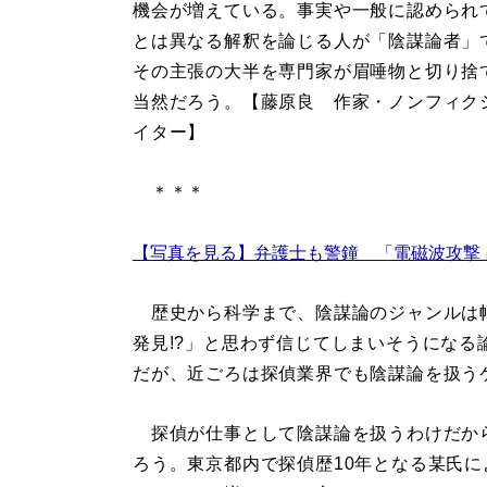
機会が増えている。事実や一般に認められ
とは異なる解釈を論じる人が「陰謀論者」
その主張の大半を専門家が眉唾物と切り捨
当然だろう。【藤原良 作家・ノンフィク
イター】
＊＊＊
【写真を見る】弁護士も警鐘 「電磁波攻撃
歴史から科学まで、陰謀論のジャンルは
発見!?」と思わず信じてしまいそうにな
だが、近ごろは探偵業界でも陰謀論を扱う
探偵が仕事として陰謀論を扱うわけだから
ろう。東京都内で探偵歴10年となる某氏