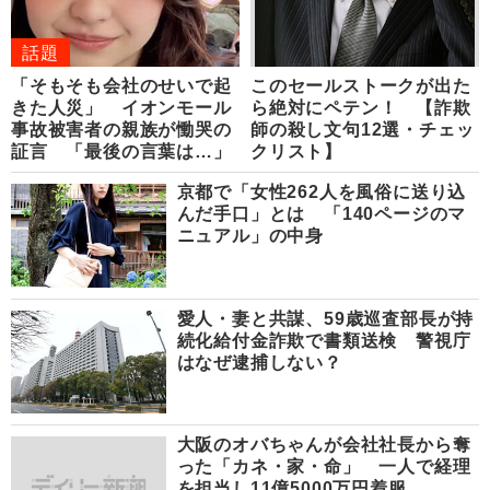
話題
「そもそも会社のせいで起
このセールストークが出た
きた人災」 イオンモール
ら絶対にペテン！ 【詐欺
事故被害者の親族が慟哭の
師の殺し文句12選・チェッ
証言 「最後の言葉は…」
クリスト】
京都で「女性262人を風俗に送り込
んだ手口」とは 「140ページのマ
ニュアル」の中身
愛人・妻と共謀、59歳巡査部長が持
続化給付金詐欺で書類送検 警視庁
はなぜ逮捕しない？
大阪のオバちゃんが会社社長から奪
った「カネ・家・命」 一人で経理
を担当し11億5000万円着服