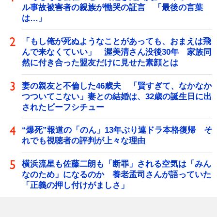
ル事故被害者の親族が慟哭の証言 「最後の言葉
は…」
「もし俺が死ぬようなことがあっても、おまえは飛
んで来なくていい」 渥美清さん没後30年 家族同
然に付き合った盟友だけに見せた素顔とは
妻の親友と不倫した46歳夫 「賢すぎて、なかなか
つついてこない」妻との結婚は、32歳の誕生日に出
されたビーフシチュー
“爆死”報道の「のん」13年ぶり連ドラ本格復帰 そ
れでも視聴者の評判が上々な理由
横浜流星も佐藤二朗も「断罪」される空気は「みん
なのため」になるのか 養老孟司さんが語っていた
「正義の押し付けがましさ」