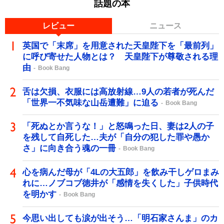
話題の本
レビュー
ニュース
英国で「末席」を用意された天皇陛下を「最前列」
に呼び寄せた人物とは？ 天皇陛下が尊敬される理
由
Book Bang
舌は欠損、衣服には高放射線…9人の若者が死んだ
「世界一不気味な山岳遭難」に迫る
Book Bang
「死ぬとか言うな！」と怒鳴った日、妻は2人の子
を残して自死した…夫が「自分の犯した罪や愚か
さ」に向き合う魂の一冊
Book Bang
心を病んだ母が「4Lの大五郎」を飲み干しゲロまみ
れに…ノブコブ徳井が「感情を失くした」子供時代
を明かす
Book Bang
今思い出しても涙が出そう…「明石家さんま」のカ