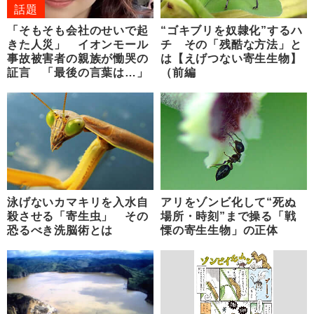
話題
「そもそも会社のせいで起
“ゴキブリを奴隷化”するハ
きた人災」 イオンモール
チ その「残酷な方法」と
事故被害者の親族が慟哭の
は【えげつない寄生生物】
証言 「最後の言葉は…」
（前編
泳げないカマキリを入水自
アリをゾンビ化して“死ぬ
殺させる「寄生虫」 その
場所・時刻”まで操る「戦
恐るべき洗脳術とは
慄の寄生生物」の正体