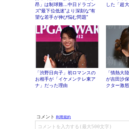
昂」は制球難…中日ドラゴン
した「超
ズ“最下位低迷”より深刻な“有
望な若手が伸び悩む問題”
「渋野日向子」初ロマンスの
「情熱大
お相手が「イケメンテレ東ア
が吉田沙
ナ」だった理由
クター激