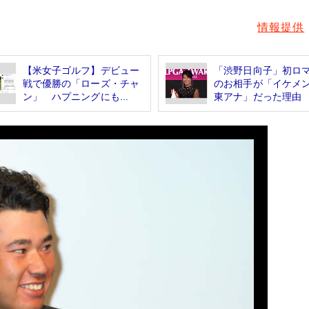
情報提供
【米女子ゴルフ】デビュー
「渋野日向子」初ロ
戦で優勝の「ローズ・チャ
のお相手が「イケメ
ン」 ハプニングにも...
東アナ」だった理由