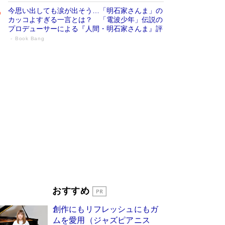
今思い出しても涙が出そう…「明石家さんま」の
カッコよすぎる一言とは？ 「電波少年」伝説の
プロデューサーによる『人間・明石家さんま』評
Book Bang
「宇宙兄弟」最終46巻がベストセラー1
位 宇宙開発への関心を押し上げた18年の
物語に幕 特装版には「宇宙で描かれたマ
ンガ」も収録
Book Bang
美輪明宏 晩年の回答を集めた『ほほえんで生き
るための人生相談』がランクイン［エンターテイ
メントベストセラー］
Book Bang
「『火垂るの墓』は、大嘘である」原作者が抱き
続けた“自責の念”とは…「自己憐憫は描きたくな
い」監督が徹底的にこだわったこと（後編） #
戦争の記憶
Book Bang
皇室はなぜ世界から尊敬されているのか？ 「天
おすすめ
皇陛下はお元気でおられるか」がサウジ国王の第
一声になる理由
Book Bang
創作にもリフレッシュにもガ
東野圭吾、伊坂幸太郎の人気シリーズ最新作どち
ムを愛用（ジャズピアニス