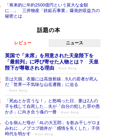
「将来的に年約2500億円という莫大な金額
に…」 三井物産「鉄鉱石事業」爆発的収益力の
秘密とは
話題の本
レビュー
ニュース
英国で「末席」を用意された天皇陛下を
「最前列」に呼び寄せた人物とは？ 天皇
陛下が尊敬される理由
Book Bang
舌は欠損、衣服には高放射線…9人の若者が死ん
だ「世界一不気味な山岳遭難」に迫る
Book Bang
「死ぬとか言うな！」と怒鳴った日、妻は2人の
子を残して自死した…夫が「自分の犯した罪や愚
かさ」に向き合う魂の一冊
Book Bang
心を病んだ母が「4Lの大五郎」を飲み干しゲロま
みれに…ノブコブ徳井が「感情を失くした」子供
時代を明かす
Book Bang