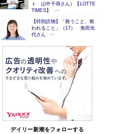
らも文庫化 映画化された直木賞受賞作もランク
ト 山中千尋さん）【LOTTE
イン［文庫ベストセラー］
Book Bang
TIMES】
PR
【特別読物】「救うこと、救
われること」（17） 角田光
代さん
PR
デイリー新潮をフォローする