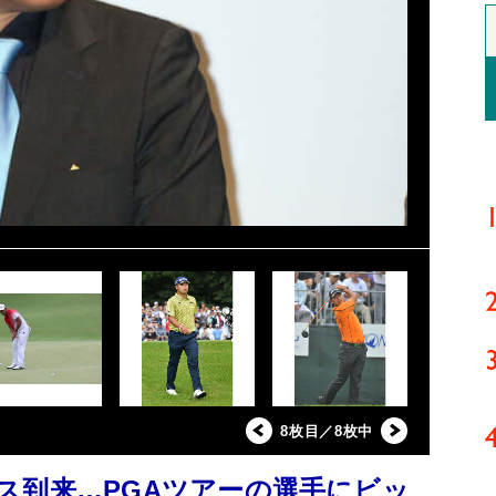
8枚目／8枚中
ス到来…PGAツアーの選手にビッ