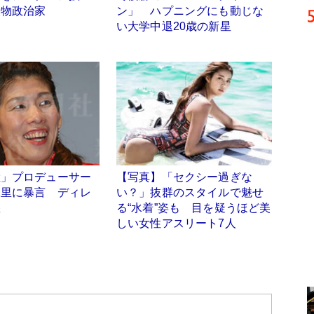
大物政治家
ン」 ハプニングにも動じな
い大学中退20歳の新星
陸」プロデューサー
【写真】「セクシー過ぎな
保里に暴言 ディレ
い？」抜群のスタイルで魅せ
怒
る“水着”姿も 目を疑うほど美
しい女性アスリート7人