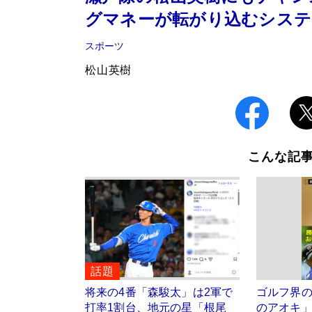
グマネーが転がり込むシステ
スポーツ
松山英樹
こんな記
話題
将来の4番「森駿太」は2軍で
ゴルフ界
打率1割台、地元の星「根尾
のアオキ