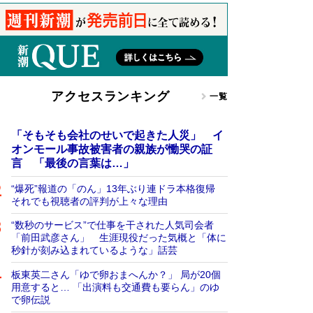
アクセスランキング
一覧
「そもそも会社のせいで起きた人災」 イ
オンモール事故被害者の親族が慟哭の証
言 「最後の言葉は…」
“爆死”報道の「のん」13年ぶり連ドラ本格復帰
それでも視聴者の評判が上々な理由
“数秒のサービス”で仕事を干された人気司会者
「前田武彦さん」 生涯現役だった気概と「体に
秒針が刻み込まれているような」話芸
板東英二さん「ゆで卵おまへんか？」 局が20個
用意すると… 「出演料も交通費も要らん」のゆ
で卵伝説