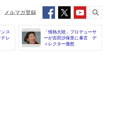
メルマガ登録
マンス
「情熱大陸」プロデューサ
ンテレ
ーが吉田沙保里に暴言 デ
ィレクター激怒