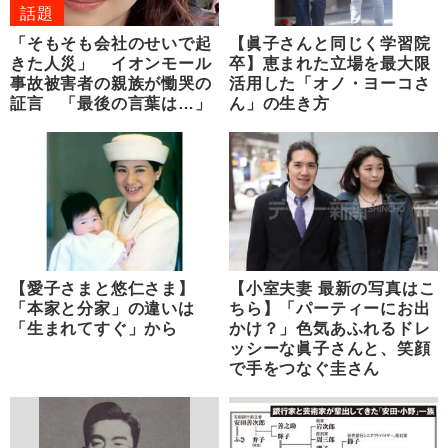
話題
「そもそも会社のせいで起
【眞子さんと同じく学習院
きた人災」 イオンモール
卒】恵まれた立場を最大限
事故被害者の親族が慟哭の
活用した「オノ・ヨーコさ
証言 「最後の言葉は…」
ん」の生き方
【愛子さまと悠仁さま】
【小室夫妻 最新の写真はこ
「本家と分家」の違いは
ちら】「パーティーにお出
「生まれてすぐ」から
かけ？」色気あふれるドレ
ッシーな眞子さんと、笑顔
で手をつなぐ圭さん