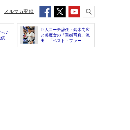
メルマガ登録
巨人コーチ辞任・鈴木尚広
かった
と美魔女の「重婚写真」流
代償
出 「ベスト・ファー...