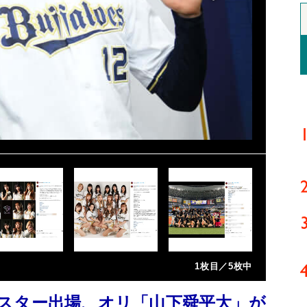
1枚目／5枚中
スター出場、オリ「山下舜平大」が