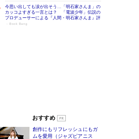
今思い出しても涙が出そう…「明石家さんま」の
カッコよすぎる一言とは？ 「電波少年」伝説の
プロデューサーによる『人間・明石家さんま』評
Book Bang
「宇宙兄弟」最終46巻がベストセラー1
位 宇宙開発への関心を押し上げた18年の
物語に幕 特装版には「宇宙で描かれたマ
ンガ」も収録
Book Bang
美輪明宏 晩年の回答を集めた『ほほえんで生き
るための人生相談』がランクイン［エンターテイ
メントベストセラー］
Book Bang
「『火垂るの墓』は、大嘘である」原作者が抱き
続けた“自責の念”とは…「自己憐憫は描きたくな
い」監督が徹底的にこだわったこと（後編） #
戦争の記憶
Book Bang
「叱って伸びるやつは、褒めたらもっと伸びる」
おすすめ
俳優・高嶋政伸が家族に教わった“人を育てるコ
ツ”…芸への考え方を明かす
Book Bang
創作にもリフレッシュにもガ
東野圭吾、伊坂幸太郎の人気シリーズ最新作どち
ムを愛用（ジャズピアニス