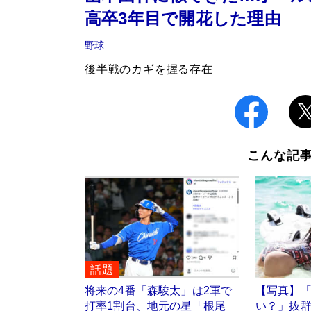
高卒3年目で開花した理由
野球
後半戦のカギを握る存在
こんな記
話題
将来の4番「森駿太」は2軍で
【写真】
打率1割台、地元の星「根尾
い？」抜