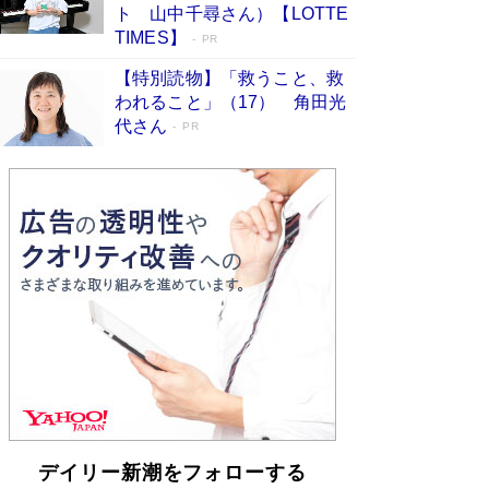
らも文庫化 映画化された直木賞受賞作もランク
ト 山中千尋さん）【LOTTE
イン［文庫ベストセラー］
Book Bang
TIMES】
PR
【特別読物】「救うこと、救
われること」（17） 角田光
代さん
PR
デイリー新潮をフォローする