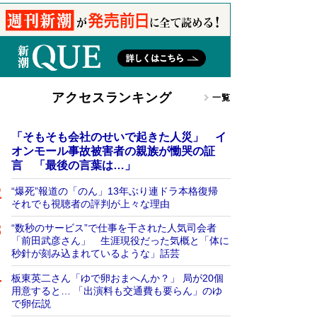
アクセスランキング
一覧
「そもそも会社のせいで起きた人災」 イ
オンモール事故被害者の親族が慟哭の証
言 「最後の言葉は…」
“爆死”報道の「のん」13年ぶり連ドラ本格復帰
それでも視聴者の評判が上々な理由
“数秒のサービス”で仕事を干された人気司会者
「前田武彦さん」 生涯現役だった気概と「体に
秒針が刻み込まれているような」話芸
板東英二さん「ゆで卵おまへんか？」 局が20個
用意すると… 「出演料も交通費も要らん」のゆ
で卵伝説