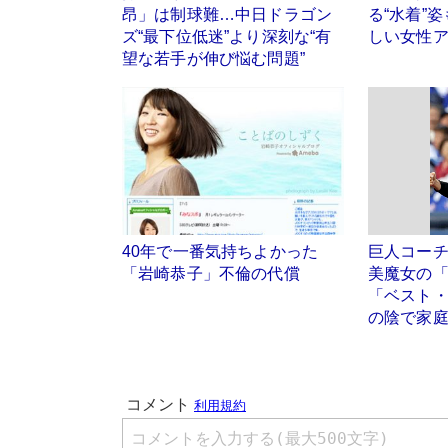
昂」は制球難…中日ドラゴン
る“水着”
ズ“最下位低迷”より深刻な“有
しい女性ア
望な若手が伸び悩む問題”
40年で一番気持ちよかった
巨人コー
「岩崎恭子」不倫の代償
美魔女の
「ベスト
の陰で家