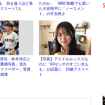
姿も 目を疑うほど美
たのか」 WBC制覇でも貫い
スリート7人
た大谷翔平に「ノーコメン
ト」の不自然さ
チ辞任・鈴木尚広と
【写真】アイドルルックスな
「重婚写真」流出
のに「60センチのすごい太も
・ファーザー」受賞
も」が話題に 19歳アスリー
庭崩壊
ト