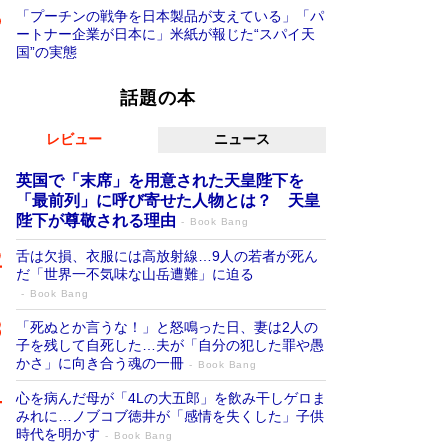
「プーチンの戦争を日本製品が支えている」「パ
ートナー企業が日本に」米紙が報じた“スパイ天
国”の実態
話題の本
レビュー
ニュース
英国で「末席」を用意された天皇陛下を
「最前列」に呼び寄せた人物とは？ 天皇
陛下が尊敬される理由
Book Bang
舌は欠損、衣服には高放射線…9人の若者が死ん
だ「世界一不気味な山岳遭難」に迫る
Book Bang
「死ぬとか言うな！」と怒鳴った日、妻は2人の
子を残して自死した…夫が「自分の犯した罪や愚
かさ」に向き合う魂の一冊
Book Bang
心を病んだ母が「4Lの大五郎」を飲み干しゲロま
みれに…ノブコブ徳井が「感情を失くした」子供
時代を明かす
Book Bang