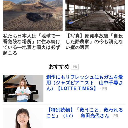
私たち日本人は「地球で一
【写真】原発事故後「自殺
番危険な場所」に住み続け
した酪農家」の今も消えな
ている―地震と噴火は必ず
い壁の遺言
起こる
おすすめ
創作にもリフレッシュにもガムを愛
用（ジャズピアニスト 山中千尋さ
ん）【LOTTE TIMES】
PR
【特別読物】「救うこと、救われる
こと」（17） 角田光代さん
PR