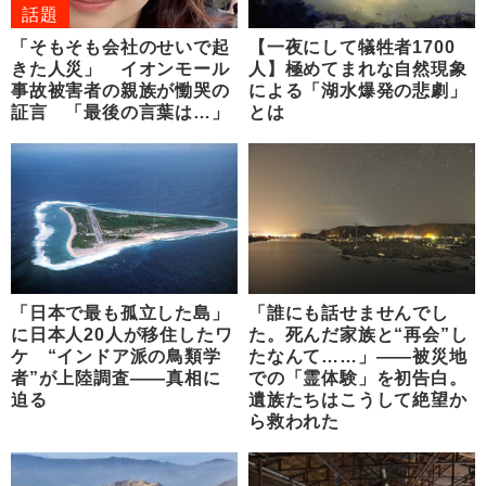
話題
「そもそも会社のせいで起
【一夜にして犠牲者1700
きた人災」 イオンモール
人】極めてまれな自然現象
事故被害者の親族が慟哭の
による「湖水爆発の悲劇」
証言 「最後の言葉は…」
とは
「日本で最も孤立した島」
「誰にも話せませんでし
に日本人20人が移住したワ
た。死んだ家族と“再会”し
ケ “インドア派の鳥類学
たなんて……」――被災地
者”が上陸調査――真相に
での「霊体験」を初告白。
迫る
遺族たちはこうして絶望か
ら救われた