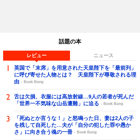
話題の本
レビュー
ニュース
英国で「末席」を用意された天皇陛下を「最前列」
に呼び寄せた人物とは？ 天皇陛下が尊敬される理
由
Book Bang
舌は欠損、衣服には高放射線…9人の若者が死んだ
「世界一不気味な山岳遭難」に迫る
Book Bang
「死ぬとか言うな！」と怒鳴った日、妻は2人の子
を残して自死した…夫が「自分の犯した罪や愚か
さ」に向き合う魂の一冊
Book Bang