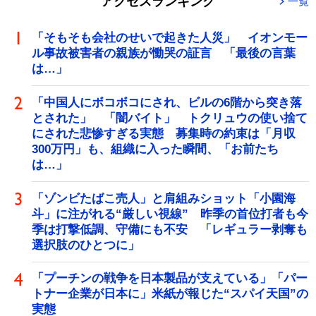
アクセスランキング
一覧
「そもそも会社のせいで起きた人災」 イオンモー
ル事故被害者の親族が慟哭の証言 「最後の言葉
は…」
「中国人にボコボコにされ、ビルの6階から突き落
とされた」 「闇バイト」 トクリュウの使い捨て
にされた悲惨すぎる実態 募集時の約束は「月収
300万円」も、組織に入った瞬間、「お前たち
は…」
「ゾンビたばこ売人」と肩組みショット「小園海
斗」に注がれる“厳しい視線” 昨季の首位打者も今
季は打撃低調、守備にも不安 「レギュラー剥奪も
選択肢のひとつに」
「プーチンの戦争を日本製品が支えている」「パー
トナー企業が日本に」米紙が報じた“スパイ天国”の
実態