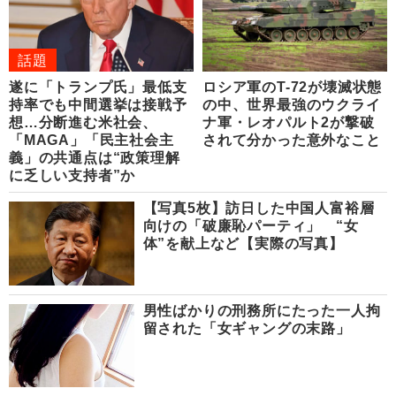
話題
遂に「トランプ氏」最低支
ロシア軍のT-72が壊滅状態
持率でも中間選挙は接戦予
の中、世界最強のウクライ
想…分断進む米社会、
ナ軍・レオパルト2が撃破
「MAGA」「民主社会主
されて分かった意外なこと
義」の共通点は“政策理解
に乏しい支持者”か
【写真5枚】訪日した中国人富裕層
向けの「破廉恥パーティ」 “女
体”を献上など【実際の写真】
男性ばかりの刑務所にたった一人拘
留された「女ギャングの末路」