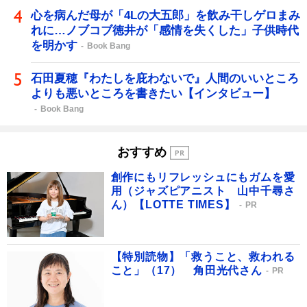
心を病んだ母が「4Lの大五郎」を飲み干しゲロまみ
れに…ノブコブ徳井が「感情を失くした」子供時代
を明かす
Book Bang
石田夏穂『わたしを庇わないで』人間のいいところ
よりも悪いところを書きたい【インタビュー】
Book Bang
おすすめ
創作にもリフレッシュにもガムを愛
用（ジャズピアニスト 山中千尋さ
ん）【LOTTE TIMES】
PR
【特別読物】「救うこと、救われる
こと」（17） 角田光代さん
PR