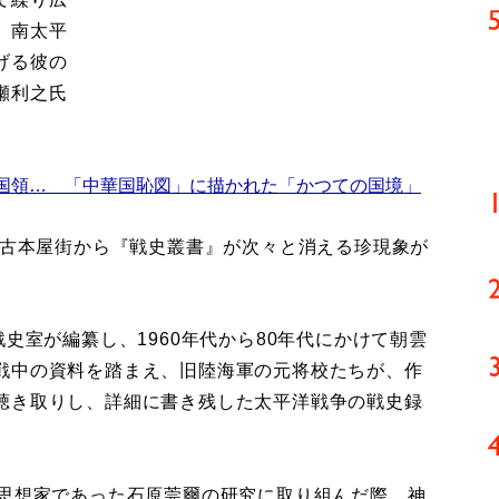
。南太平
げる彼の
瀬利之氏
国領… 「中華国恥図」に描かれた「かつての国境」
の古本屋街から『戦史叢書』が次々と消える珍現象が
史室が編纂し、1960年代から80年代にかけて朝雲
戦中の資料を踏まえ、旧陸海軍の元将校たちが、作
聴き取りし、詳細に書き残した太平洋戦争の戦史録
思想家であった石原莞爾の研究に取り組んだ際、神