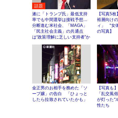
話題
遂に「トランプ氏」最低支持
【写真5枚
率でも中間選挙は接戦予想…
裕層向け
分断進む米社会、「MAGA」
ィ」 “女
「民主社会主義」の共通点
の写真】
は“政策理解に乏しい支持者”か
金正男のお相手を務めた「ソ
【写真も
ープ嬢」の告白 「ひょっと
「乱交風
したら拉致されていたかも」
が灯った“
性たち