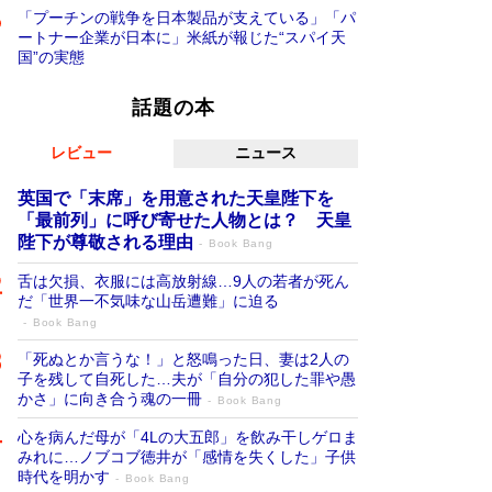
「プーチンの戦争を日本製品が支えている」「パ
ートナー企業が日本に」米紙が報じた“スパイ天
国”の実態
話題の本
レビュー
ニュース
英国で「末席」を用意された天皇陛下を
「最前列」に呼び寄せた人物とは？ 天皇
陛下が尊敬される理由
Book Bang
舌は欠損、衣服には高放射線…9人の若者が死ん
だ「世界一不気味な山岳遭難」に迫る
Book Bang
「死ぬとか言うな！」と怒鳴った日、妻は2人の
子を残して自死した…夫が「自分の犯した罪や愚
かさ」に向き合う魂の一冊
Book Bang
心を病んだ母が「4Lの大五郎」を飲み干しゲロま
みれに…ノブコブ徳井が「感情を失くした」子供
時代を明かす
Book Bang