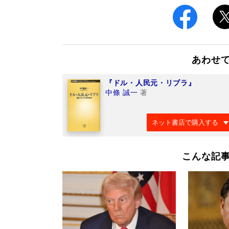
あわせ
『ドル・人民元・リブラ』
中條 誠一
著
ネット書店で購入する
こんな記