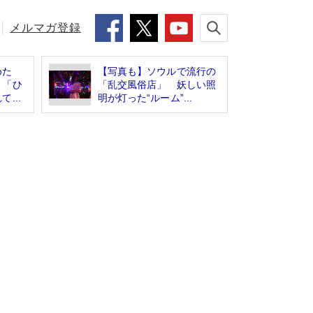
メルマガ登録
めた
【写真も】ソウルで流行の
 「ひ
「乱交風俗店」 妖しい照
...
明が灯った“ルーム”...