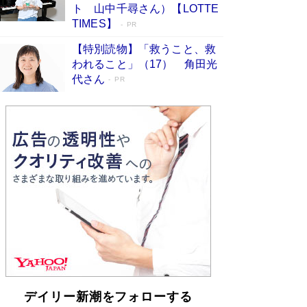
らも文庫化 映画化された直木賞受賞作もランク
ト 山中千尋さん）【LOTTE
イン［文庫ベストセラー］
Book Bang
TIMES】
PR
【特別読物】「救うこと、救
われること」（17） 角田光
代さん
PR
デイリー新潮をフォローする