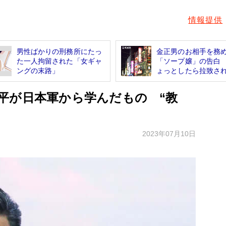
情報提供
男性ばかりの刑務所にたっ
金正男のお相手を務
た一人拘留された「女ギャ
「ソープ嬢」の告白
ングの末路」
ょっとしたら拉致されて
平が日本軍から学んだもの “教
2023年07月10日