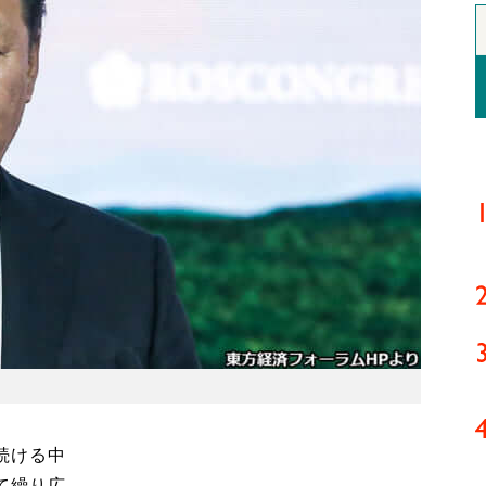
続ける中
て繰り広