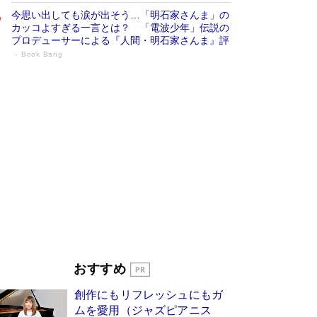
今思い出しても涙が出そう…「明石家さんま」の
カッコよすぎる一言とは？ 「電波少年」伝説の
プロデューサーによる『人間・明石家さんま』評
Book Bang
「宇宙兄弟」最終46巻がベストセラー1
位 宇宙開発への関心を押し上げた18年の
物語に幕 特装版には「宇宙で描かれたマ
ンガ」も収録
Book Bang
美輪明宏 晩年の回答を集めた『ほほえんで生き
るための人生相談』がランクイン［エンターテイ
メントベストセラー］
Book Bang
「『火垂るの墓』は、大嘘である」原作者が抱き
続けた“自責の念”とは…「自己憐憫は描きたくな
い」監督が徹底的にこだわったこと（後編） #
戦争の記憶
Book Bang
「叱って伸びるやつは、褒めたらもっと伸びる」
おすすめ
俳優・高嶋政伸が家族に教わった“人を育てるコ
ツ”…芸への考え方を明かす
Book Bang
創作にもリフレッシュにもガ
東野圭吾、伊坂幸太郎の人気シリーズ最新作どち
ムを愛用（ジャズピアニス