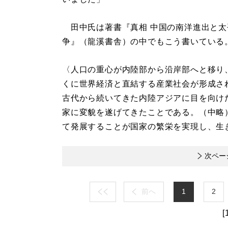
田中氏は著書『真相 中国の南洋進出と太
争』（龍溪書舎）の中でもこう書いている
〈人口の重心が内陸部から沿岸部へと移り
くに世界経済と直結する産業社会が形成さ
古代から続いてきた内陸アジアに目を向け
家に変貌を遂げてきたことである。（中略
て発展することが国家の繁栄を実現し、生
次ペー
前へ
1
2
[