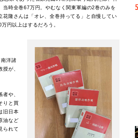
、当時全巻67万円。やむなく関東軍編の2巻のみを
立花隆さんは「オレ、全巻持ってる」と自慢してい
0万円以上はするだろう。
、南洋諸
教授が、
係者や、
そりと買
は旧日本
原油など
見られて