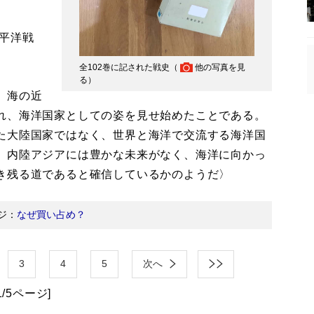
平洋戦
。
全102巻に記された戦史（
他の写真を見
る
）
、海の近
れ、海洋国家としての姿を見せ始めたことである。
た大陸国家ではなく、世界と海洋で交流する海洋国
）内陸アジアには豊かな未来がなく、海洋に向かっ
き残る道であると確信しているかのようだ〉
ジ：
なぜ買い占め？
3
4
5
次へ
1/5ページ]