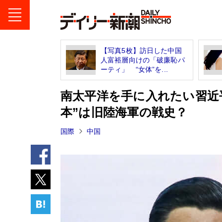
【写真5枚】訪日した中国
人富裕層向けの「破廉恥パ
ーティ」 “女体”を...
南太平洋を手に入れたい習近
本”は旧陸海軍の戦史？
国際
中国