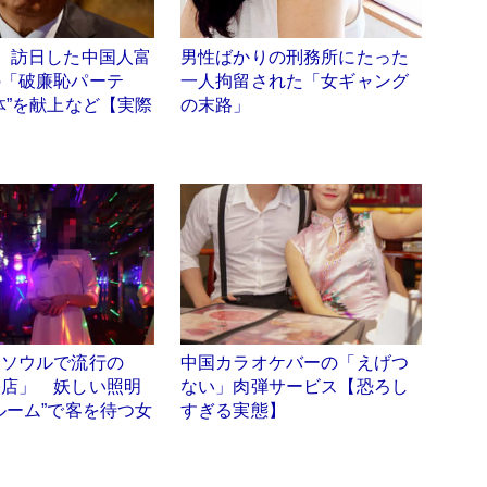
】訪日した中国人富
男性ばかりの刑務所にたった
の「破廉恥パーテ
一人拘留された「女ギャング
体”を献上など【実際
の末路」
】ソウルで流行の
中国カラオケバーの「えげつ
俗店」 妖しい照明
ない」肉弾サービス【恐ろし
ルーム”で客を待つ女
すぎる実態】