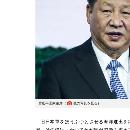
習近平国家主席（
他の写真を見る
）
旧日本軍をほうふつとさせる海洋進出を
国。その姿は、かつてわが国が資源を求め