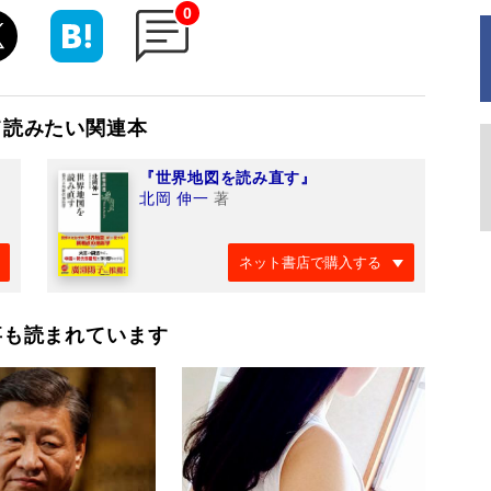
0
て読みたい関連本
『世界地図を読み直す』
北岡 伸一
著
ネット書店で購入する
事も読まれています