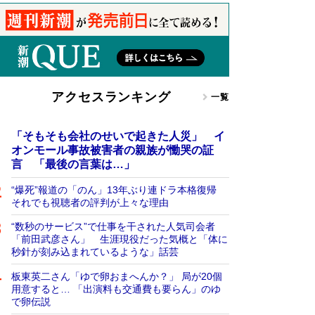
アクセスランキング
一覧
「そもそも会社のせいで起きた人災」 イ
オンモール事故被害者の親族が慟哭の証
言 「最後の言葉は…」
“爆死”報道の「のん」13年ぶり連ドラ本格復帰
それでも視聴者の評判が上々な理由
“数秒のサービス”で仕事を干された人気司会者
「前田武彦さん」 生涯現役だった気概と「体に
秒針が刻み込まれているような」話芸
板東英二さん「ゆで卵おまへんか？」 局が20個
用意すると… 「出演料も交通費も要らん」のゆ
で卵伝説