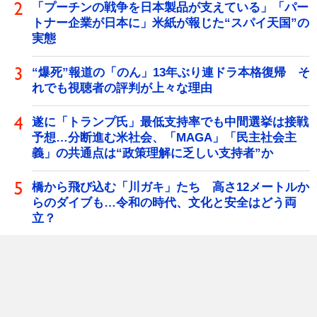
「プーチンの戦争を日本製品が支えている」「パー
トナー企業が日本に」米紙が報じた“スパイ天国”の
実態
“爆死”報道の「のん」13年ぶり連ドラ本格復帰 そ
れでも視聴者の評判が上々な理由
遂に「トランプ氏」最低支持率でも中間選挙は接戦
予想…分断進む米社会、「MAGA」「民主社会主
義」の共通点は“政策理解に乏しい支持者”か
橋から飛び込む「川ガキ」たち 高さ12メートルか
らのダイブも…令和の時代、文化と安全はどう両
立？