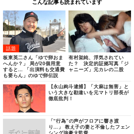
こんな記事も読まれています
話題
板東英二さん「ゆで卵おま
有村架純、浮気されてい
へんか？」 局が20個用意
た？ 決定的証拠写真「ジ
すると… 「出演料も交通費
ャニーズ」元カレの二股
も要らん」のゆで卵伝説
【永山絢斗逮捕】「大麻は無害」と
いう大きな勘違いを元マトリ部長が
徹底批判！
「“行為”の声がフロアに響き渡
り…」 教え子の妻と不倫したフェン
シング強豪大監督