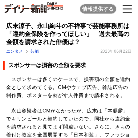
情報提供する
広末涼子、永山絢斗の不祥事で芸能事務所は
「違約金保険を作ってほしい」 過去最高の
金額を請求された俳優は？
エンタメ
芸能
2023年06月22日
スポンサーは損害の全額を要求
スポンサーは多くのケースで、損害額の全額を違約
金として求めてくる。CMやウェブ広告、雑誌広告の
制作費、ポスターを剥がす人件費まで請求される。
永山容疑者はCMがなかったが、広末は「本麒麟」
でキリンビールと契約していたので、同社から違約金
を請求されると見てまず間違いない。さらに、きもの
着付け教室を全国展開する「日本和装」、ファッショ