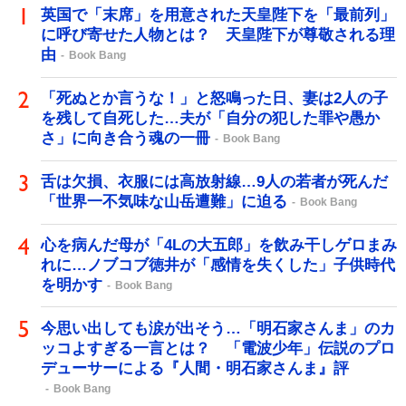
英国で「末席」を用意された天皇陛下を「最前列」
に呼び寄せた人物とは？ 天皇陛下が尊敬される理
由
Book Bang
「死ぬとか言うな！」と怒鳴った日、妻は2人の子
を残して自死した…夫が「自分の犯した罪や愚か
さ」に向き合う魂の一冊
Book Bang
舌は欠損、衣服には高放射線…9人の若者が死んだ
「世界一不気味な山岳遭難」に迫る
Book Bang
心を病んだ母が「4Lの大五郎」を飲み干しゲロまみ
れに…ノブコブ徳井が「感情を失くした」子供時代
を明かす
Book Bang
今思い出しても涙が出そう…「明石家さんま」のカ
ッコよすぎる一言とは？ 「電波少年」伝説のプロ
デューサーによる『人間・明石家さんま』評
Book Bang