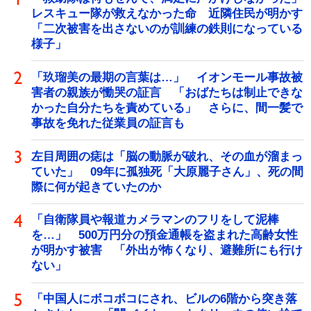
レスキュー隊が救えなかった命 近隣住民が明かす
「二次被害を出さないのが訓練の鉄則になっている
様子」
「玖瑠美の最期の言葉は…」 イオンモール事故被
害者の親族が慟哭の証言 「おばたちは制止できな
かった自分たちを責めている」 さらに、間一髪で
事故を免れた従業員の証言も
左目周囲の痣は「脳の動脈が破れ、その血が溜まっ
ていた」 09年に孤独死「大原麗子さん」、死の間
際に何が起きていたのか
「自衛隊員や報道カメラマンのフリをして泥棒
を…」 500万円分の預金通帳を盗まれた高齢女性
が明かす被害 「外出が怖くなり、避難所にも行け
ない」
「中国人にボコボコにされ、ビルの6階から突き落