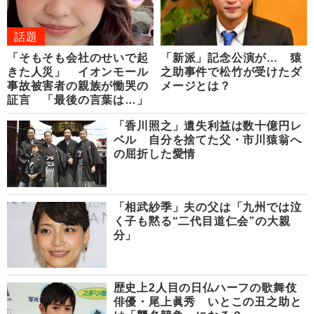
話題
「そもそも会社のせいで起
「新派」記念公演が… 猿
きた人災」 イオンモール
之助事件で松竹が受けたダ
事故被害者の親族が慟哭の
メージとは？
証言 「最後の言葉は…」
「香川照之」遺失利益は数十億円レ
ベル 自分を捨てた父・市川猿翁へ
の屈折した愛情
「相武紗季」夫の父は「九州では泣
く子も黙る“二代目道仁会”の大親
分」
歴史上2人目の日仏ハーフの歌舞伎
俳優・尾上眞秀 いとこの丑之助と