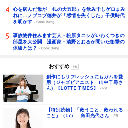
心を病んだ母が「4Lの大五郎」を飲み干しゲロまみ
れに…ノブコブ徳井が「感情を失くした」子供時代
を明かす
Book Bang
事故物件住みます芸人・松原タニシがいわくつきの
部屋を大公開 漫画家・清野とおるが聞いた衝撃の
体験とは？
Book Bang
おすすめ
創作にもリフレッシュにもガムを愛
用（ジャズピアニスト 山中千尋さ
ん）【LOTTE TIMES】
PR
【特別読物】「救うこと、救われる
こと」（17） 角田光代さん
PR