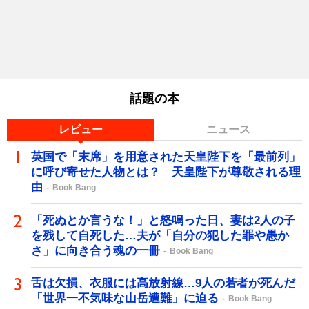
話題の本
レビュー
ニュース
英国で「末席」を用意された天皇陛下を「最前列」
に呼び寄せた人物とは？ 天皇陛下が尊敬される理
由
Book Bang
「死ぬとか言うな！」と怒鳴った日、妻は2人の子
を残して自死した…夫が「自分の犯した罪や愚か
さ」に向き合う魂の一冊
Book Bang
舌は欠損、衣服には高放射線…9人の若者が死んだ
「世界一不気味な山岳遭難」に迫る
Book Bang