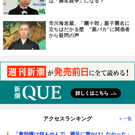
は「襲名競争」になる？
市川海老蔵、「團十郎」親子襲名に
立ちはだかる壁 “親バカ”に関係者
から疑問の声
アクセスランキング
一覧
「救助隊は何もせんで、満足に声かけしなかった」