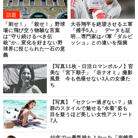
話題
「刺せ！」「殺せ！」野球
大谷翔平を絶望させるエ軍
場に飛び交う物騒な言葉
「捕手5人」 データも証
は“守り続けるべき伝
明…専門家はパ軍「ダルビ
統”か…変化を好まない野
ッシュ」との違いを指摘
球界に投じられた一石の意
義
【写真11枚・日活ロマンポルノ】官
美な「宮下順子」「谷ナオミ」撮影
風景 今も色褪せない3人の女優た
ち
【写真】「セクシー過ぎない？」抜
群のスタイルで魅せる“水着”姿も
目を疑うほど美しい女性アスリート
7人
40年で一番気持ちよかった「岩崎恭