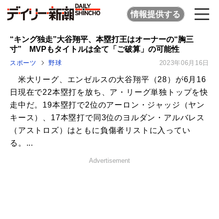
情報提供する
“キング独走”大谷翔平、本塁打王はオーナーの“胸三
寸” MVPもタイトルは全て「ご破算」の可能性
スポーツ
野球
2023年06月16日
米大リーグ、エンゼルスの大谷翔平（28）が6月16
日現在で22本塁打を放ち、ア・リーグ単独トップを快
走中だ。19本塁打で2位のアーロン・ジャッジ（ヤン
キース）、17本塁打で同3位のヨルダン・アルバレス
（アストロズ）はともに負傷者リストに入ってい
る。...
Advertisement