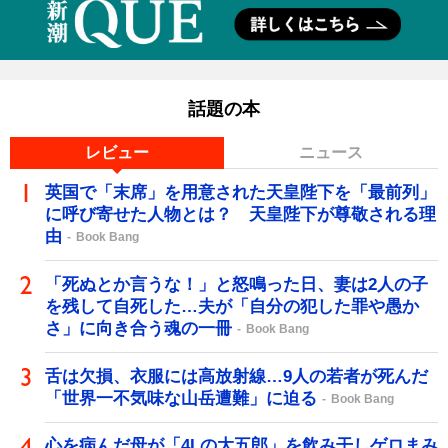
話題の本
レビュー
ニュース
英国で「末席」を用意された天皇陛下を「最前列」
に呼び寄せた人物とは？ 天皇陛下が尊敬される理
由
Book Bang
「死ぬとか言うな！」と怒鳴った日、妻は2人の子
を残して自死した…夫が「自分の犯した罪や愚か
さ」に向き合う魂の一冊
Book Bang
舌は欠損、衣服には高放射線…9人の若者が死んだ
「世界一不気味な山岳遭難」に迫る
Book Bang
心を病んだ母が「4Lの大五郎」を飲み干しゲロまみ