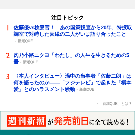
注目トピック
佐藤優vs検察官！ あの国策捜査から20年、特捜取
調室で対峙した因縁の二人がいま語り合ったこと
新潮QUE
肉乃小路ニクヨ「わたし」の人生を生きるための5
冊
新潮QUE
〈本人インタビュー〉渦中の当事者「佐藤二朗」は
何を語ったのか――「フジテレビ」で起きた「橋本
愛」とのハラスメント騒動
新潮QUE
「新潮QUE」とは？