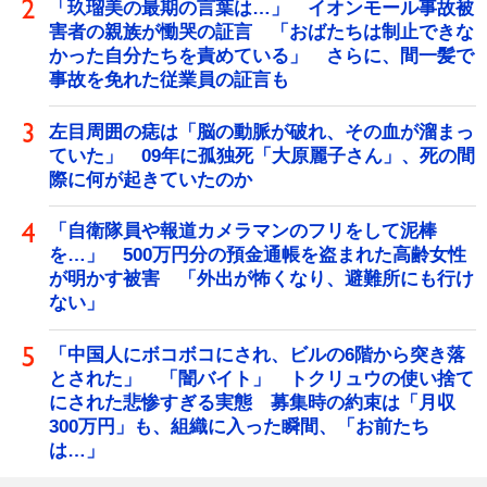
「玖瑠美の最期の言葉は…」 イオンモール事故被
害者の親族が慟哭の証言 「おばたちは制止できな
かった自分たちを責めている」 さらに、間一髪で
事故を免れた従業員の証言も
左目周囲の痣は「脳の動脈が破れ、その血が溜まっ
ていた」 09年に孤独死「大原麗子さん」、死の間
際に何が起きていたのか
「自衛隊員や報道カメラマンのフリをして泥棒
を…」 500万円分の預金通帳を盗まれた高齢女性
が明かす被害 「外出が怖くなり、避難所にも行け
ない」
「中国人にボコボコにされ、ビルの6階から突き落
とされた」 「闇バイト」 トクリュウの使い捨て
にされた悲惨すぎる実態 募集時の約束は「月収
300万円」も、組織に入った瞬間、「お前たち
は…」