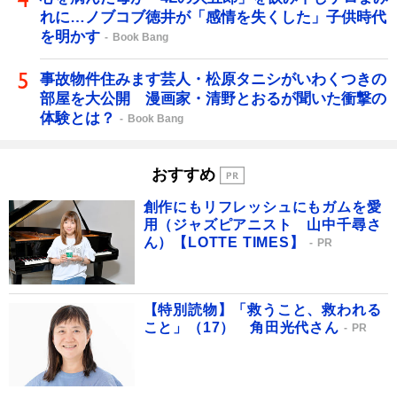
れに…ノブコブ徳井が「感情を失くした」子供時代
を明かす
Book Bang
事故物件住みます芸人・松原タニシがいわくつきの
部屋を大公開 漫画家・清野とおるが聞いた衝撃の
体験とは？
Book Bang
おすすめ
創作にもリフレッシュにもガムを愛
用（ジャズピアニスト 山中千尋さ
ん）【LOTTE TIMES】
PR
【特別読物】「救うこと、救われる
こと」（17） 角田光代さん
PR