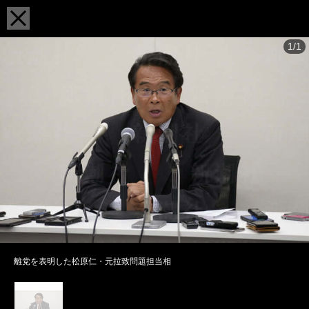
1/1
離党を表明した松原仁・元拉致問題担当相