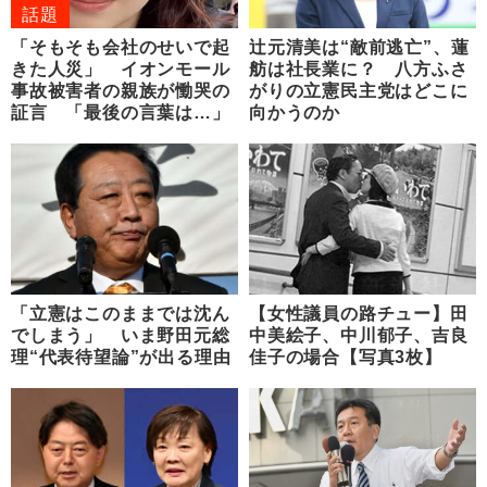
話題
「そもそも会社のせいで起
辻元清美は“敵前逃亡”、蓮
きた人災」 イオンモール
舫は社長業に？ 八方ふさ
事故被害者の親族が慟哭の
がりの立憲民主党はどこに
証言 「最後の言葉は…」
向かうのか
「立憲はこのままでは沈ん
【女性議員の路チュー】田
でしまう」 いま野田元総
中美絵子、中川郁子、吉良
理“代表待望論”が出る理由
佳子の場合【写真3枚】