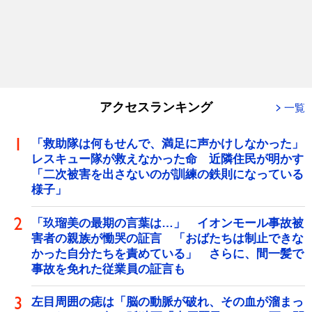
アクセスランキング
一覧
「救助隊は何もせんで、満足に声かけしなかった」
レスキュー隊が救えなかった命 近隣住民が明かす
「二次被害を出さないのが訓練の鉄則になっている
様子」
「玖瑠美の最期の言葉は…」 イオンモール事故被
害者の親族が慟哭の証言 「おばたちは制止できな
かった自分たちを責めている」 さらに、間一髪で
事故を免れた従業員の証言も
左目周囲の痣は「脳の動脈が破れ、その血が溜まっ