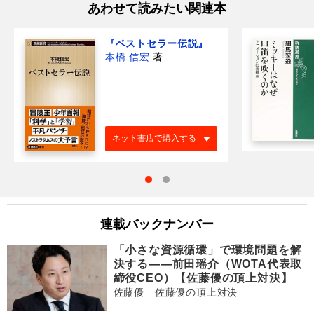
あわせて読みたい関連本
『ベストセラー伝説』
本橋 信宏
著
ネット書店で購入する
連載バックナンバー
「小さな資源循環」で環境問題を解
決する――前田瑶介（WOTA代表取
締役CEO）【佐藤優の頂上対決】
佐藤優 佐藤優の頂上対決