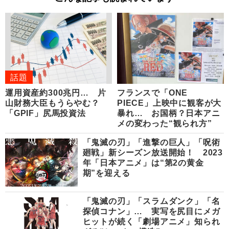
話題
運用資産約300兆円… 片
フランスで「ONE
山財務大臣もうらやむ？
PIECE」上映中に観客が大
「GPIF」尻馬投資法
暴れ… お国柄？日本アニ
メの変わった“観られ方”
「鬼滅の刃」「進撃の巨人」「呪術
廻戦」新シーズン放送開始！ 2023
年「日本アニメ」は“第2の黄金
期”を迎える
「鬼滅の刃」「スラムダンク」「名
探偵コナン」… 実写を尻目にメガ
ヒットが続く「劇場アニメ」知られ