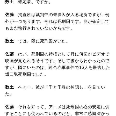
数土
確定者、ですか。
佐藤
拘置所は裁判中の未決囚が入る場所ですが、例
外が一つあります。それは死刑囚です。刑が確定して
もまだ執行されていないからです。
数土
では、隣に死刑囚がいた。
佐藤
はい。死刑囚の特権として月に何回かビデオで
映画が見られるそうです。そして後からわかったので
すが、隣にいたのは、連合赤軍事件で16人を殺害した
坂口弘死刑囚でした。
数土
へぇー、彼が「千と千尋の神隠し」を見てい
た。
佐藤
それを知って、アニメは死刑囚の心の安定に供
することにも使われているのだと、非常に感慨深かっ