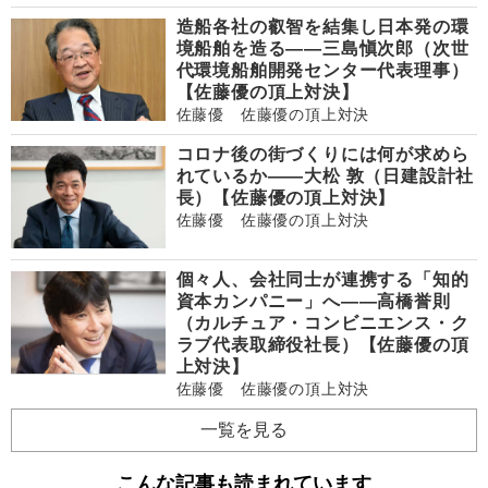
造船各社の叡智を結集し日本発の環
境船舶を造る――三島愼次郎（次世
代環境船舶開発センター代表理事）
【佐藤優の頂上対決】
佐藤優 佐藤優の頂上対決
コロナ後の街づくりには何が求めら
れているか――大松 敦（日建設計社
長）【佐藤優の頂上対決】
佐藤優 佐藤優の頂上対決
個々人、会社同士が連携する「知的
資本カンパニー」へ――高橋誉則
（カルチュア・コンビニエンス・ク
ラブ代表取締役社長）【佐藤優の頂
上対決】
佐藤優 佐藤優の頂上対決
一覧を見る
こんな記事も読まれています