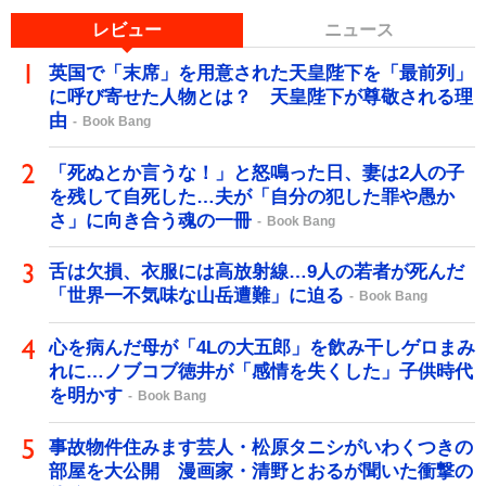
レビュー
ニュース
英国で「末席」を用意された天皇陛下を「最前列」
に呼び寄せた人物とは？ 天皇陛下が尊敬される理
由
Book Bang
「死ぬとか言うな！」と怒鳴った日、妻は2人の子
を残して自死した…夫が「自分の犯した罪や愚か
さ」に向き合う魂の一冊
Book Bang
舌は欠損、衣服には高放射線…9人の若者が死んだ
「世界一不気味な山岳遭難」に迫る
Book Bang
心を病んだ母が「4Lの大五郎」を飲み干しゲロまみ
れに…ノブコブ徳井が「感情を失くした」子供時代
を明かす
Book Bang
事故物件住みます芸人・松原タニシがいわくつきの
部屋を大公開 漫画家・清野とおるが聞いた衝撃の