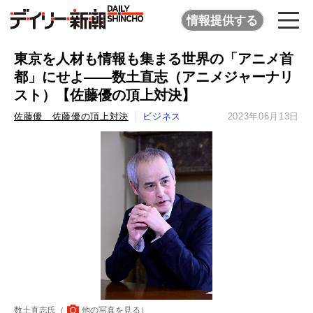
情報提供する
東京を人材も情報も集まる世界の「アニメ首
都」にせよ――数土直志（アニメジャーナリ
スト）【佐藤優の頂上対決】
佐藤優 佐藤優の頂上対決
ビジネス
2023年06月13日
数土直志氏（
他の写真を見る
）