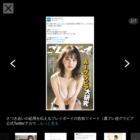
2/7
さつきあいの起用を伝えるプレイボーイの告知ツイート（週プレ@グラビア
公式Twitterアカウ…
もっと見る