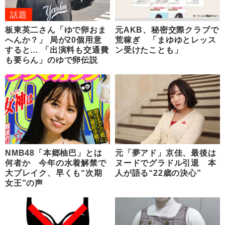
話題
板東英二さん「ゆで卵おま
元AKB、秘密交際クラブで
へんか？」 局が20個用意
荒稼ぎ 「まゆゆとレッス
すると… 「出演料も交通費
ン受けたことも」
も要らん」のゆで卵伝説
NMB48「本郷柚巴」とは
元「夢アド」京佳、最後は
何者か 今年の水着解禁で
ヌードでグラドル引退 本
大ブレイク、早くも“次期
人が語る“22歳の決心”
女王”の声