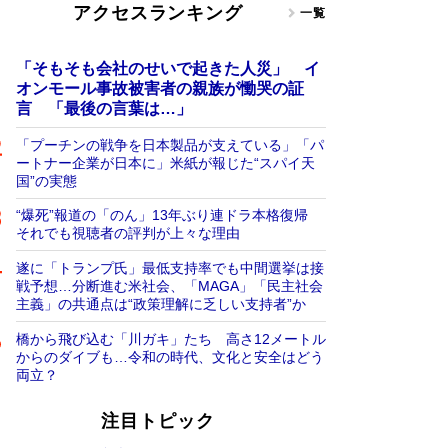
アクセスランキング
一覧
「そもそも会社のせいで起きた人災」 イ
オンモール事故被害者の親族が慟哭の証
言 「最後の言葉は…」
「プーチンの戦争を日本製品が支えている」「パ
ートナー企業が日本に」米紙が報じた“スパイ天
国”の実態
“爆死”報道の「のん」13年ぶり連ドラ本格復帰
それでも視聴者の評判が上々な理由
遂に「トランプ氏」最低支持率でも中間選挙は接
戦予想…分断進む米社会、「MAGA」「民主社会
主義」の共通点は“政策理解に乏しい支持者”か
橋から飛び込む「川ガキ」たち 高さ12メートル
からのダイブも…令和の時代、文化と安全はどう
両立？
注目トピック