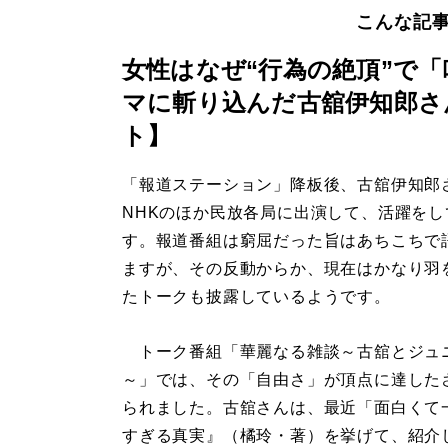
こんな記
女性はなぜ“行為の絶頂”で
マに斬り込んだ古舘伊知郎さ
ト】
「報道ステーション」降板後、古舘伊知郎
NHKのほか民放各局に出演して、活躍をし
す。報道番組は窮屈だった旨はあちこちで
ますが、その反動からか、現在はかなり羽
たトークも披露しているようです。
トーク番組「華麗なる雑談～古舘とジュニ
～」では、その「自由さ」が頂点に達した
られました。古舘さんは、最近「面白くて
すぎる真実』（橘玲・著）を挙げて、紹介