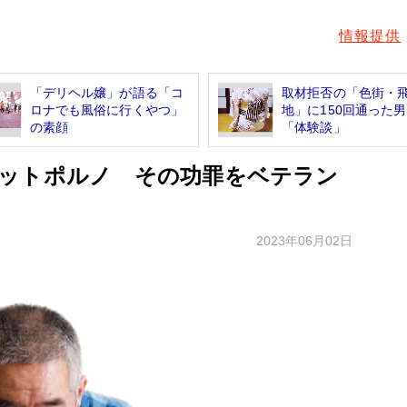
情報提供
「デリヘル嬢」が語る「コ
取材拒否の「色街・
ロナでも風俗に行くやつ」
地」に150回通った
の素顔
「体験談」
ットポルノ その功罪をベテラン
2023年06月02日