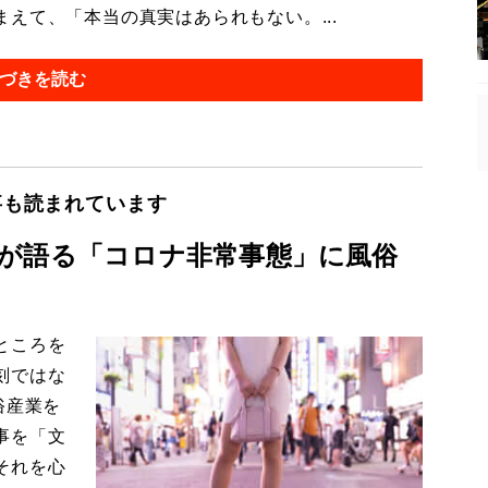
えて、「本当の真実はあられもない。...
づきを読む
事も読まれています
が語る「コロナ非常事態」に風俗
ところを
刻ではな
俗産業を
事を「文
それを心