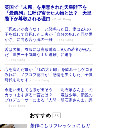
英国で「末席」を用意された天皇陛下を
「最前列」に呼び寄せた人物とは？ 天皇
陛下が尊敬される理由
Book Bang
「死ぬとか言うな！」と怒鳴った日、妻は2人の
子を残して自死した…夫が「自分の犯した罪や愚
かさ」に向き合う魂の一冊
Book Bang
舌は欠損、衣服には高放射線…9人の若者が死ん
だ「世界一不気味な山岳遭難」に迫る
Book Bang
心を病んだ母が「4Lの大五郎」を飲み干しゲロま
みれに…ノブコブ徳井が「感情を失くした」子供
時代を明かす
Book Bang
今思い出しても涙が出そう…「明石家さんま」の
カッコよすぎる一言とは？ 「電波少年」伝説の
プロデューサーによる『人間・明石家さんま』評
Book Bang
「叱って伸びるやつは、褒めたらもっと伸
おすすめ
びる」俳優・高嶋政伸が家族に教わっ
創作にもリフレッシュにもガ
た“人を育てるコツ”…芸への考え方を明か