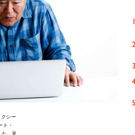
タクシー
ート・
した。見