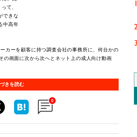
とって、
ができな
る中高年
ーカーを顧客に持つ調査会社の事務所に、何台かの
、その画面に次から次へとネット上の成人向け動画
づきを読む
0