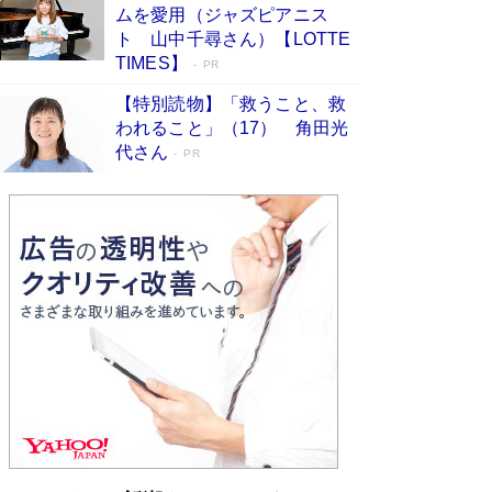
ムを愛用（ジャズピアニス
す
Book Bang
ト 山中千尋さん）【LOTTE
「『火垂るの墓』は、大嘘である」原作者が抱き
TIMES】
PR
続けた“自責の念”とは…「自己憐憫は描きたくな
い」監督が徹底的にこだわったこと（後編） #
【特別読物】「救うこと、救
戦争の記憶
Book Bang
われること」（17） 角田光
代さん
美輪明宏 晩年の回答を集めた『ほほえんで生き
PR
るための人生相談』がランクイン［エンターテイ
メントベストセラー］
Book Bang
「宇宙兄弟」最終46巻がベストセラー1位 宇宙
開発への関心を押し上げた18年の物語に幕 特装
版には「宇宙で描かれたマンガ」も収録
Book Bang
「不意に涙が出そうに…」高嶋政伸が明かし
た“13歳の娘を暴行する役”への葛藤 インティマ
シーコーディネーターに支えられたNHK『大奥』
の裏側
Book Bang