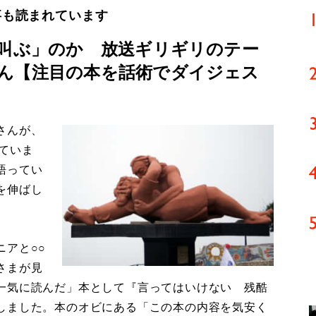
事も読まれています
「叫ぶ」のか 放送ギリギリのテー
ん【注目の本を話術でダイジェス
さんが、
ていま
語ってい
を伸ばし
アと○○
さまが見
一気に読んだ」本として『言ってはいけない 残酷
しました。本のオビにある「この本の内容を気安く