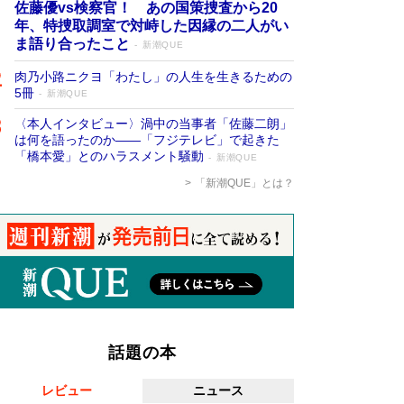
佐藤優vs検察官！ あの国策捜査から20
年、特捜取調室で対峙した因縁の二人がい
ま語り合ったこと
新潮QUE
肉乃小路ニクヨ「わたし」の人生を生きるための
5冊
新潮QUE
〈本人インタビュー〉渦中の当事者「佐藤二朗」
は何を語ったのか――「フジテレビ」で起きた
「橋本愛」とのハラスメント騒動
新潮QUE
「新潮QUE」とは？
話題の本
レビュー
ニュース