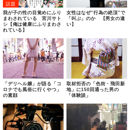
話題
我が子の性の目覚めにふり
女性はなぜ“行為の絶頂”で
まわされている 宮川サト
「叫ぶ」のか 【男女の違
シ【俺は健康にふりまわさ
い】
れている】
「デリヘル嬢」が語る「コ
取材拒否の「色街・飛田新
ロナでも風俗に行くやつ」
地」に150回通った男の
の素顔
「体験談」