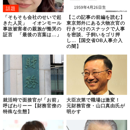
話題
「そもそも会社のせいで起
【この記事の前編を読む】
きた人災」 イオンモール
東京郊外にある大物次官の
事故被害者の親族が慟哭の
行きつけのスナックで人事
証言 「最後の言葉は…」
を密談、子飼いをゴリ押
し…【国交省OB人事介入
の闇】
就活時で面接官が「お前」
大臣次第で職場は激変！
呼ばわりーー【財務官僚の
元財務官僚・山口真由氏が
特殊な生態】
明かす