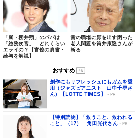
「嵐・櫻井翔」のパパは
昔の職場に顔を出す困った
「総務次官」 どれくらい
老人問題を筒井康隆さんが
エライの？【官僚の肩書・
斬る
給与を解説】
おすすめ
創作にもリフレッシュにもガムを愛
用（ジャズピアニスト 山中千尋さ
ん）【LOTTE TIMES】
PR
【特別読物】「救うこと、救われる
こと」（17） 角田光代さん
PR