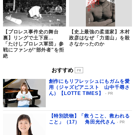
【プロレス事件史の舞台
【史上最強の柔道家】木村
裏】リングで土下座…
政彦はなぜ「力道山」を殺
「たけしプロレス軍団」参
さなかったのか
戦にファンが“部外者”を拒
絶
おすすめ
創作にもリフレッシュにもガムを愛
用（ジャズピアニスト 山中千尋さ
ん）【LOTTE TIMES】
PR
【特別読物】「救うこと、救われる
こと」（17） 角田光代さん
PR