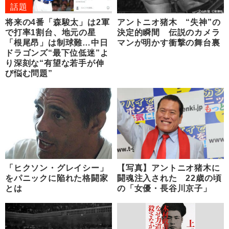
話題
将来の4番「森駿太」は2軍
アントニオ猪木 “失神”の
で打率1割台、地元の星
決定的瞬間 伝説のカメラ
「根尾昂」は制球難…中日
マンが明かす衝撃の舞台裏
ドラゴンズ“最下位低迷”よ
り深刻な“有望な若手が伸
び悩む問題”
「ヒクソン・グレイシー」
【写真】アントニオ猪木に
をパニックに陥れた格闘家
闘魂注入された 22歳の頃
とは
の「女優・長谷川京子」