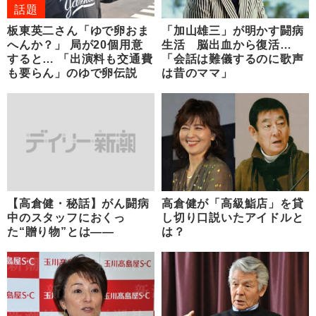
話題
板東英二さん「ゆで卵おま
「加山雄三」が明かす闘病
へんか？」 局が20個用意
生活 脳出血から復活…
すると… 「出演料も交通費
「会話は難儀するのに歌声
も要らん」のゆで卵伝説
は昔のママ」
【高倉健・秘話】がん闘病
高倉健が「高級鮨店」を貸
中のスタッフにおくっ
し切り口説いたアイドルと
た“贈り物”とは――
は？