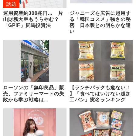
話題
運用資産約300兆円… 片
ジャニーズを広告に起用す
山財務大臣もうらやむ？
る「韓国コスメ」強さの秘
「GPIF」尻馬投資法
密 日本製との明らかな違
い
ローソンの「無印良品」販
【ランチパックも危ない！
売、ファミリーマートの失
】「食べてはいけない超加
敗から学ぶ戦略は…
工パン」実名ランキング