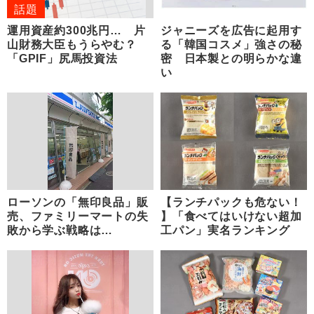
話題
運用資産約300兆円… 片
ジャニーズを広告に起用す
山財務大臣もうらやむ？
る「韓国コスメ」強さの秘
「GPIF」尻馬投資法
密 日本製との明らかな違
い
ローソンの「無印良品」販
【ランチパックも危ない！
売、ファミリーマートの失
】「食べてはいけない超加
敗から学ぶ戦略は…
工パン」実名ランキング